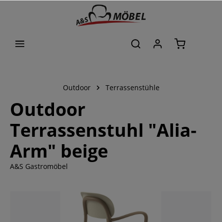
alt springen
Outdoor
Terrassenstühle
Outdoor
Terrassenstuhl "Alia-
Arm" beige
A&S Gastromöbel