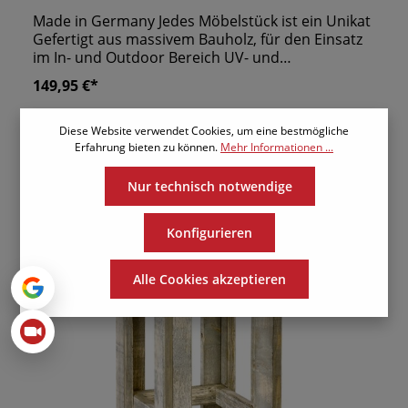
Made in Germany Jedes Möbelstück ist ein Unikat
Gefertigt aus massivem Bauholz, für den Einsatz
im In- und Outdoor Bereich UV- und
Wetterbeständig
149,95 €*
Diese Website verwendet Cookies, um eine bestmögliche
Erfahrung bieten zu können.
Mehr Informationen ...
Nur technisch notwendige
Konfigurieren
Alle Cookies akzeptieren