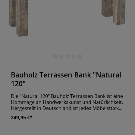
Durchschnittliche Bewertung von 0 von 5 Sternen
Bauholz Terrassen Bank "Natural
120"
Die "Natural 120" Bauholz Terrassen Bank ist eine
Hommage an Handwerkskunst und Natürlichkeit.
Hergestellt in Deutschland ist jedes Möbelstück
ein Unikat aus massivem Bauholz. Diese Bank
249,95 €*
eignet sich perfekt für den Einsatz im In- und
Outdoor Bereich Ihres Lokals. Dank
herausragender UV- und Wetterbeständigkeit ist