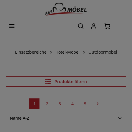
alt springen
Einsatzbereiche
Hotel-Möbel
Outdoormöbel
Produkte filtern
1
2
3
4
5