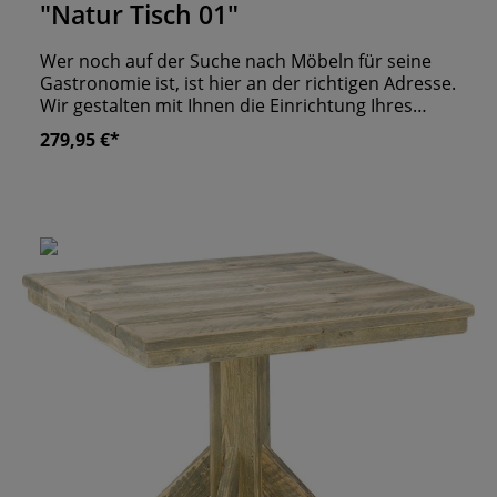
"Natur Tisch 01"
Wer noch auf der Suche nach Möbeln für seine
Gastronomie ist, ist hier an der richtigen Adresse.
Wir gestalten mit Ihnen die Einrichtung Ihres
Lokals – egal ob In- oder Outdoor. Dieser Tisch
279,95 €*
zum Beispiel überzeugt durch vielerlei Qualitäten:
Er wird in Deutschland produziert, jeder Artikel ist
ein absolutes Unikat, durch das massive Bauholz
ist er extrem stabil und witterungsbeständig, es
gibt ihn in vier unterschiedlichen Beiztönen und
zwei verschiedenen Maßen. Worauf warten Sie
noch? Holen Sie sich den stylishen Tisch mit den
dicken Beinen. Wir stehen für Fragen zur
Verfügung. Made in Germany Jedes Möbelstück
ist ein Unikat Gefertigt aus massivem Bauholz, für
den Einsatz im In- und Outdoor Bereich UV- und
Wetterbeständig