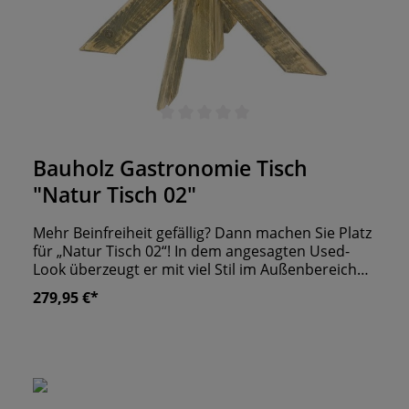
Durchschnittliche Bewertung von 0 von 5 Sternen
Bauholz Gastronomie Tisch
"Natur Tisch 02"
Mehr Beinfreiheit gefällig? Dann machen Sie Platz
für „Natur Tisch 02“! In dem angesagten Used-
Look überzeugt er mit viel Stil im Außenbereich
Ihrer Gastronomie. Dank UV- und
279,95 €*
Wetterbeständigkeit haben Sie keine Arbeit
damit, die Tische wieder unterzustellen. Jedoch
beweist nicht nur das massive Bauholz den
hohen Grad an Qualität. Profitieren Sie auch von
dem „Made in Germany“ Siegel. Wenn das noch
nicht Grund genug ist, dann wird Ihr