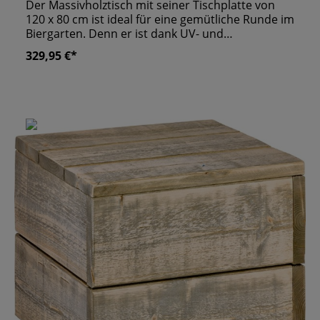
Der Massivholztisch mit seiner Tischplatte von
120 x 80 cm ist ideal für eine gemütliche Runde im
Biergarten. Denn er ist dank UV- und
Wetterbeständigkeit perfekt für den Einsatz im In-
329,95 €*
und Outdoor Bereich. Ihre Gäste werden die
hochwertige Qualität dieses Unikats sicher
schätzen. Er verfügt nämlich zudem über das
Siegel „Made in Germany“. Die nötige Stabilität für
anregende Gespräche bietet eine verzinkte
Stahlverstrebung. Die zwei äußeren Tischbeine
stehen einer geselligen Atmosphäre nicht im
Wege. Passend zu Ihrem Lokal können Sie
zwischen vier Beiztönen wählen. Natur pur für
eine schöne Gestaltung Ihrer Außengastronomie.
Made in Germany Jedes Möbelstück ist ein Unikat
Gefertigt aus massivem Bauholz, für den Einsatz
im In- und Outdoor Bereich UV- und
Wetterbeständig mit verzinkter Stahlverstrebung