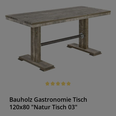
Individualisten Herz gleich höher springen: Denn
jedes Möbelstück ist ein Unikat! Zögern Sie nicht
und bestellen Sie ihn in einer der vier Farben und
zwei Größen für Ihr Lokal. Wir helfen gern bei
Fragen weiter. Made in Germany Jedes
Möbelstück ist ein Unikat Gefertigt aus massivem
Bauholz, für den Einsatz im In- und Outdoor
Bereich UV- und Wetterbeständig
Durchschnittliche Bewertung von 5 von 5 Sternen
Bauholz Gastronomie Tisch
120x80 "Natur Tisch 03"