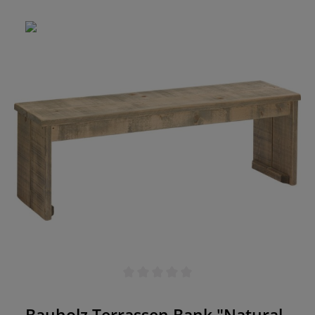
sie der ideale Platz für Ihre Gäste, um auch
entspannte Stunden im Freien zu verbringen.
Ohne Rückenlehne präsentiert sich die Bank in
schlichter Eleganz, während das natürliche
Bauholz eine warme Atmosphäre schafft. Erleben
Sie Qualität und Authentizität mit der "Natural
120" Bauholz Terrassen Bank für eine gemütliche
Gastronomieeinrichtung. Made in Germany Jedes
Möbelstück ist ein Unikat Gefertigt aus massivem
Bauholz, für den Einsatz im In- und Outdoor
Bereich UV- und Wetterbeständig
Durchschnittliche Bewertung von 0 von 5 Sternen