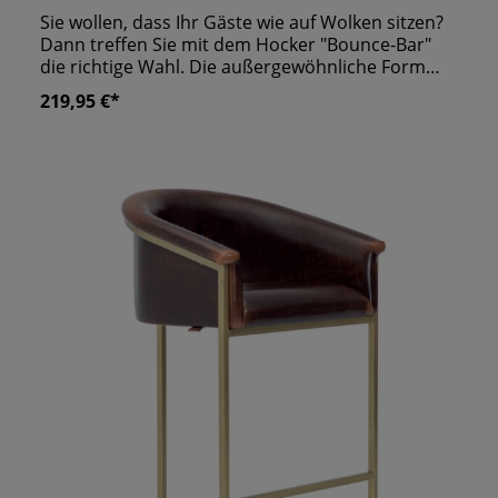
Sie wollen, dass Ihr Gäste wie auf Wolken sitzen?
Dann treffen Sie mit dem Hocker "Bounce-Bar"
die richtige Wahl. Die außergewöhnliche Form
des Polsters macht ihn zum Hingucker
219,95 €*
schlechthin. Das Metallgestell verleiht ihm
Eleganz. Die dünnen Streben lassen ihn leicht
aussehen, als würde er schweben. Überzeugen
Sie bei Ihren Gästen mit gemütlichem Sitzkomfort
– denn dieser Barhocker hat Ihrem Tresen gerade
noch gefehlt. Durch verschiedene
Gestaltungsoptionen können Sie ihn passend
zum Rest Ihres Lokals konfigurieren.