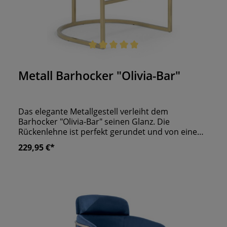
Durchschnittliche Bewertung von 5 von 5 Sternen
Metall Barhocker "Olivia-Bar"
Das elegante Metallgestell verleiht dem
Barhocker "Olivia-Bar" seinen Glanz. Die
Rückenlehne ist perfekt gerundet und von einem
weichen Polster überzogen. Gestützt werden die
229,95 €*
Füße Ihrer Gäste von einer Querstrebe. Verleihen
Sie Ihrem Tresenbereich ein Ambiente, das von
Extravaganz geprägt ist. So wird Ihr Lokal ganz
schnell zum Lieblingsort für Snacks, Getränke und
anregende Gespräche. Dieser Stuhl ist in vielen
Bezügen und Beiztönen erhältlich, sodass er
optimal zu Ihrem Einrichtungsstil passt.