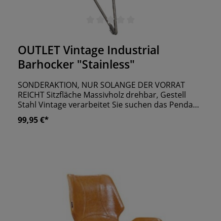
Durchschnittliche Bewertung von 0 von 5 Sternen
OUTLET Vintage Industrial
Barhocker "Stainless"
SONDERAKTION, NUR SOLANGE DER VORRAT
REICHT Sitzfläche Massivholz drehbar, Gestell
Stahl Vintage verarbeitet Sie suchen das Pendant
zu Ihrer Vintage-Bar? Der Barhocker “Stainless”
99,95 €*
glänzt im Industrial Look. Der Hocker mit Stahl-
Gestell bietet Ihren Gästen einen festen und
modernen Untergrund. Die Polsterung aus
Kunstleder bildet den Kontrast und sorgt dafür,
dass dieses Modell ein Hingucker ist. Sowohl
designtechnisch, als auch vom Sitzkomfort
überzeugt der Hocker auf ganzer Linie. Ein
unschlagbares Argument ist sein fairer Preis, zu
dem Sie den Barhocker für begrenzte Zeit, fertig
montiert, erhalten.