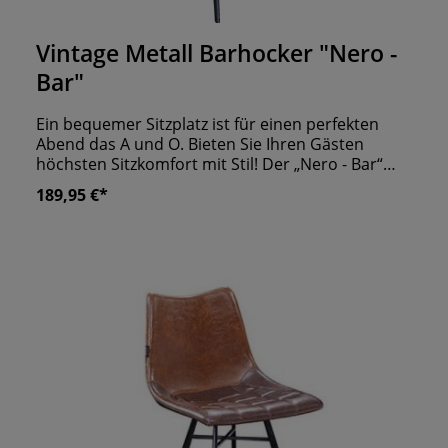
Durchschnittliche Bewertung von 0 von 5 Sternen
Vintage Metall Barhocker "Nero -
Bar"
Ein bequemer Sitzplatz ist für einen perfekten
Abend das A und O. Bieten Sie Ihren Gästen
höchsten Sitzkomfort mit Stil! Der „Nero - Bar“
Hocker vereint das Vintage Design aus
189,95 €*
Kunstleder Polsterung mit einem Untergestell
aus robustem Stahl. Dieser Barhocker überzeugt
Ihre Gäste bereits beim ersten Blick von seinen
Qualitäten. Und auch für Sie bietet er Vorteile:
Durch den Lederbezug ist er leicht abwaschbar
und für den täglichen Gastronomie Alltag bestens
geeignet. Zudem macht er eine wirklich gute Figur
in jeder Bar Einrichtung. Ergänzen Sie Ihren Stil
durch ein weiteres Lieblingsteil und schaffen Sie
einen begehrten Platz an Ihrem Tresen.