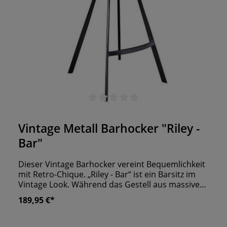
Durchschnittliche Bewertung von 0 von 5 Sternen
Vintage Metall Barhocker "Riley -
Bar"
Dieser Vintage Barhocker vereint Bequemlichkeit
mit Retro-Chique. „Riley - Bar“ ist ein Barsitz im
Vintage Look. Während das Gestell aus massivem
Metall besteht, verleiht der gepolsterte
189,95 €*
Kunstledersitz dem Stuhl den extra Sitzkomfort.
Hier nehmen Ihre Gäste gerne Platz. Auf der
gepolsterten Sitzschale lassen sich viele Stunden