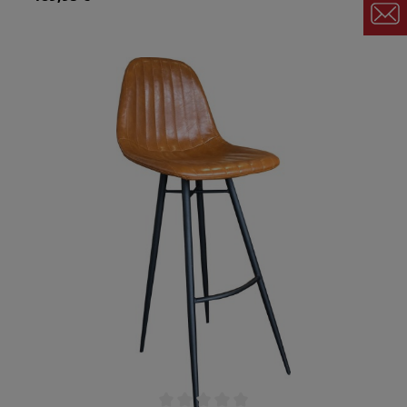
Barhocker zum Lieblingsplatz Ihrer Gäste! Im
Vintage Stil harmoniert er mit jedem
Einrichtungsstil und macht an Ihrem Industrial
Tresen eine gute Figur. Die geschwungene Form
der Sitzschale bietet Ihren Gästen höchsten
Sitzkomfort. Auf diesem Hocker genießen sie den
Aufenthalt in Ihrer Bar mit Getränken, Snacks und
bequemen Sitz. Bieten Sie Ihren Gästen ein
Rundum-Sorglos Paket!