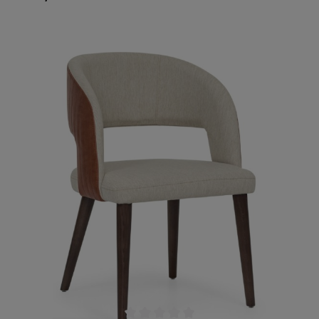
Rückenlehne mit Stepppolster begrüßt. Auch die
Sitzfläche ist mit einem Polster mit länglichen
Nähten bestückt. Beweisen auch Sie mit Ihrer
Gastronomie Geschmack und Stil! Ganz einfach,
indem Sie Bezug und Beizton passend zum
restlichen Mobiliar Ihres Lokals auswählen.