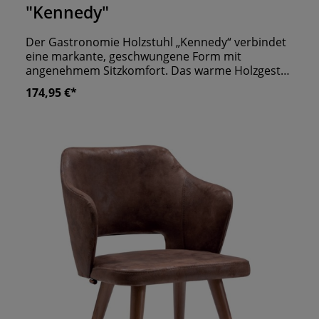
"Kennedy"
Der Gastronomie Holzstuhl „Kennedy“ verbindet
eine markante, geschwungene Form mit
angenehmem Sitzkomfort. Das warme Holzgestell
verleiht Restaurants, Cafés, Bars und Bistros eine
174,95 €*
hochwertige, einladende Ausstrahlung, während
die gepolsterte Sitzfläche den Komfort für längere
Aufenthalte erhöht. Besonders charakteristisch
ist die umlaufende Rücken- und Armlehne. Sie
gibt dem Stuhl seinen besonderen Look, bietet
Gästen zugleich eine angenehme seitliche
Unterstützung und macht ihn zu einer stilvollen
Alternative zu klassischen Holzstühlen. Das
offene Design wirkt trotz der komfortablen
Armlehnen leicht und sorgt für eine elegante
Atmosphäre am Tisch. Der „Kennedy“ eignet sich
für gastronomische Konzepte, die Wert auf
individuelle Einrichtung und einen spürbaren
Qualitätsanspruch legen. Ob als einzelner
Akzentstuhl im Restaurant, für kleinere
Tischgruppen im Café oder in einer stilvollen Bar: