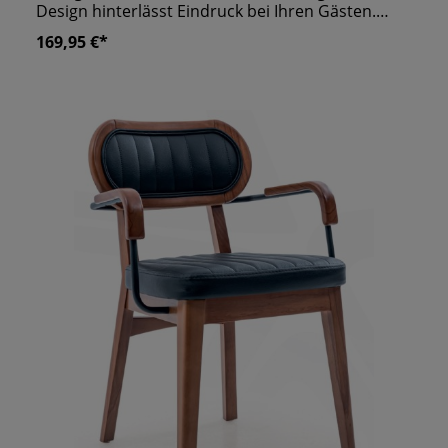
Design hinterlässt Eindruck bei Ihren Gästen.
Schon beim Betreten Ihres Lokals fallen die
169,95 €*
Sitzmöbel ins Auge. Egal ob mit oder ohne Gold-
Messing-Füße, er sieht einfach hochwertig und
elegant aus! Dazu kommt noch die gemütliche
Polsterung, die ihn so bequem macht, dass Ihre
Gäste gar nicht mehr aufstehen möchten.
Schlagen Sie jetzt zu und bestellen Sie in der
Farbe Ihrer Wahl.