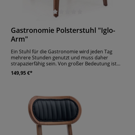
Durchschnittliche Bewertung von 0 von 5 Sternen
Gastronomie Polsterstuhl "Iglo-
Arm"
Ein Stuhl für die Gastronomie wird jeden Tag
mehrere Stunden genutzt und muss daher
strapazierfähig sein. Von großer Bedeutung ist
dafür eine hochwertige Verarbeitung. Genau wie
149,95 €*
unser Polsterstuhl "Iglo-Arm"! Zudem bietet er
Ihren Gästen eine sehr bequeme Sitzgelegenheit.
Dank der breiten, gepolsterten Sitzfläche und den
eleganten Armlehnen verwöhnen Sie die
Besucher Ihres Lokals mit viel Sitzkomfort. Wer
noch Armlehnstühle für sein Restaurant, seine
Bar, sein Café oder seine Lounge sucht, findet bei
uns eine große Auswahl. Überzeugen Sie sich von
der hervorragenden Qualität und dem attraktiven
Look!