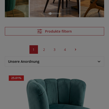
Produkte filtern
1
2
3
4
25.01
%