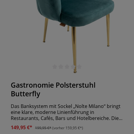
Durchschnittliche Bewertung von 0 von 5 Sternen
Gastronomie Polsterstuhl
Butterfly
Das Banksystem mit Sockel „Nolte Milano“ bringt
eine klare, moderne Linienführung in
Restaurants, Cafés, Bars und Hotelbereiche. Die
hohe, leicht geneigte Rückenlehne bietet Gästen
149,95 €*
199,95 €*
(vorher 159,95 €*)
angenehmen Halt, während die horizontale