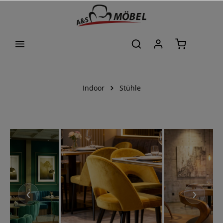
alt springen
Indoor
Stühle
‹
›