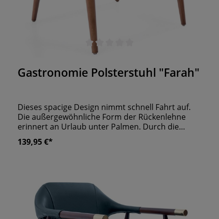
Polsterung & ergonomisches Design für hohen
SitzkomfortFüße: schwarz gebeizt – stabil &
elegantFertig montiert geliefert – direkt
einsatzbereitLagerware: sofort erhältlichWeitere
Farben auf Anfrage (Lieferzeit ca. 6–8 Wochen,
Durchschnittliche Bewertung von 0 von 5 Sternen
gegen Aufpreis)
Gastronomie Polsterstuhl "Farah"
Dieses spacige Design nimmt schnell Fahrt auf.
Die außergewöhnliche Form der Rückenlehne
erinnert an Urlaub unter Palmen. Durch die
offene Gestaltung bleibt Ihren Gästen viel
139,95 €*
Freiheit. Während das Polster sie mit Sitzkomfort
verwöhnt. Hochwertiges Buchenholz bietet die
perfekte Grundlage für Langlebigkeit. So werden
Sie in Ihrer Gastronomie viel Freude mit
Polsterstuhl "Farah" haben.