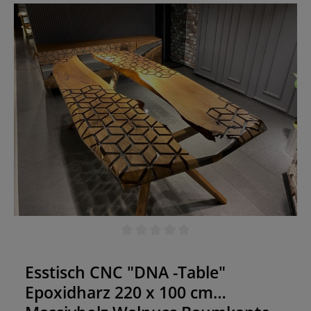
um ein Unikat der Extraklasse. So richtig zur
Geltung kommt die Platte aber erst durch das
schwarze gusseiserne Gestell "Spider". Sie wollen
Ihre Gäste in Ihrem Lokal beeindrucken? Dann
stöbern Sie durch die Epoxidharz-Kollektion.
Bezüglich der Lieferung sind wir gern für Sie
ansprechbar.
Durchschnittliche Bewertung von 0 von 5 Sternen
Esstisch CNC "DNA -Table"
Epoxidharz 220 x 100 cm