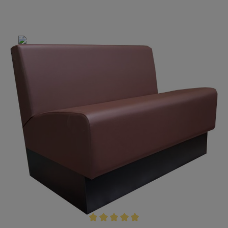
anderem MDF und Hartholz sorgt für Stabilität
und hält den Einflüssen des Gastroalltags stand.
Die Polsterung mit unserem 2-Zonen-Schaum
sorgt für Sitzkomfort. Auf Ihren Wunsch fertigen
wir die Gastrobank auch mit einer höheren
Schaumqualität an. Dank eigener Produktion
gehen wir auf all Ihre Wünsche und Vorstellungen
gerne ein. So bieten wir Ihnen ein Banksystem,
welches perfekt zu Ihren Räumlichkeiten passt!
eigene Produktion "Made in Germany" wir
fertigen alle Sitzbänk nach Maßanfertigung an
ergonomisch geformte Rückenlehne stabile
Konstruktion unter anderem aus MDF & Hartholz