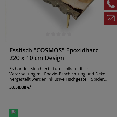
Durchschnittliche Bewertung von 0 von 5 Sternen
Esstisch "COSMOS" Epoxidharz
220 x 10 cm Design
Es handelt sich hierbei um Unikate die in
Verarbeitung mit Epoxid-Beschichtung und Deko
hergestellt werden Inklusive Tischgestell "Spider"
Bitte setzen sie sich bezüglich einer möglichen
3.650,00 €*
Lieferung vorher mit uns in Verbindung Weitere
Maße und Farben auf Anfrage! Esstisch "COSMOS"
ist im wahrsten Sinne des Wortes echt galaktisch.
Die Verarbeitung mit Epoxidharz hebt seine
Außergewöhnlichkeit auf ein ganz neues Level!
Und damit nicht genug: Es handelt sich hierbei