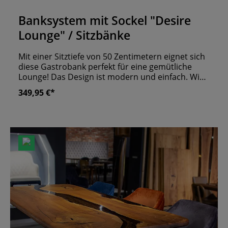
Durchschnittliche Bewertung von 5 von 5 Sternen
Banksystem mit Sockel "Desire
Lounge" / Sitzbänke
Mit einer Sitztiefe von 50 Zentimetern eignet sich
diese Gastrobank perfekt für eine gemütliche
Lounge! Das Design ist modern und einfach. Wie
bei allen Banksystemen führen wir auch bei
349,95 €*
dieser Reihe verschiedenste Elemente. So bieten
wir Ihnen die Möglichkeit, Ihre Räumlichkeit
ganzheitlich mit Sitzgelegenheiten auszustatten.
Nach Ihrem Wunsch beziehen wir die Bank mit
Kunstleder oder Stoff. Edelstahlfüße runden das
schlichte Design der Desire Lounge Bank ab.
eigene Produktion "Made in Germany" wir
fertigen alle Sitzbänk nach Maßanfertigung an
ergonomisch geformte Rückenlehne stabile
Konstruktion unter anderem aus MDF & Hartholz