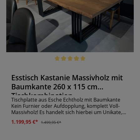
Durchschnittliche Bewertung von 5 von 5 Sternen
Esstisch Kastanie Massivholz mit
Baumkante 260 x 115 cm
Tischkombination
Tischplatte aus Esche Echtholz mit Baumkante
Kein Furnier oder Aufdopplung, komplett Voll-
Massivholz! Es handelt sich hierbei um Unikate,
daher sind Reklamationen durch Farbe, Risse,
1.199,95 €*
1.499,95 €*
Brüche, Unebenheiten, Maßunterschiede usw.
ausgeschlossen inkl. Tischgestell "Castle schwarz
metall" Bitte setzen sie sich bezüglich einer