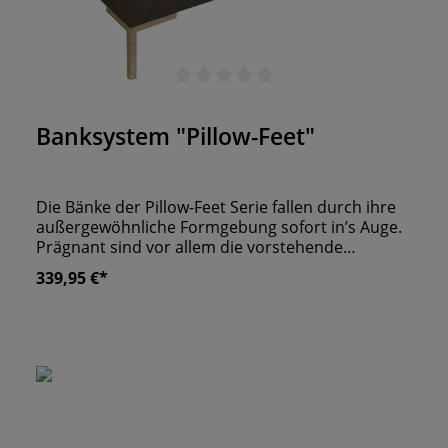
Durchschnittliche Bewertung von 0 von 5 Sternen
Banksystem "Pillow-Feet"
Die Bänke der Pillow-Feet Serie fallen durch ihre
außergewöhnliche Formgebung sofort in’s Auge.
Prägnant sind vor allem die vorstehende
Sitzfläche, sowie die Rückenkissen. Als Basis dient
339,95 €*
auch in diesem Fall eine Konstruktion aus MDF
und Hartholz. Dank der großzügigen Sitztiefe und
unserem 2-Zonen Sitzschaum bieten Sie Ihren
Gästen erstklassigen Sitzkomfort. Wir liefern
Pillow-Feet mit Edelstahlfüßen. eigene Produktion
"Made in Germany" wir fertigen alle Sitzbänk nach
Maßanfertigung an ergonomisch geformte
Rückenlehne stabile Konstruktion unter anderem
aus MDF & Hartholz