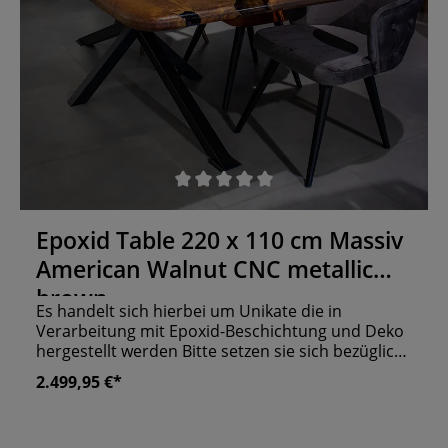
Durchschnittliche Bewertung von 0 von 5 Sternen
Epoxid Table 220 x 110 cm Massiv
American Walnut CNC metallic
brown
Es handelt sich hierbei um Unikate die in
Verarbeitung mit Epoxid-Beschichtung und Deko
hergestellt werden Bitte setzen sie sich bezüglich
einer möglichen Lieferung vorher mit uns in
2.499,95 €*
Verbindung Weitere Maße und Farben auf
Anfrage! Der massive Tisch aus amerikanischem
Walnussbaum ist mit seiner langen Form perfekt