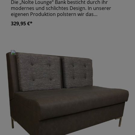
Die „Nolte Lounge“ Bank besticht durch ihr
modernes und schlichtes Design. In unserer
eigenen Produktion polstern wir das
Grundgerüst aus MDF und Echtholz
329,95 €*
standardmäßig mit unserem 2-Zonen-Schaum
auf. Danach beziehen wir die Loungebank nach
Ihren Wünschen mit Stoff oder Leder. Den Sockel
der Polsterbank verkleiden wir mit Kunstleder,
Holz oder Edelstahl. Um Ihren Gästen noch mehr
Sitzkomfort zu bieten, können Sie verschiedenste
Anpassungen vornehmen. Wir versehene die
Bank zum Beispiel auf Ihren Wunsch mit einer
ergonomischen Sitzfläche. eigene Produktion
"Made in Germany" wir fertigen alle Sitzbänk nach
Maßanfertigung an ergonomisch geformte
Rückenlehne stabile Konstruktion unter anderem
aus MDF & Hartholz