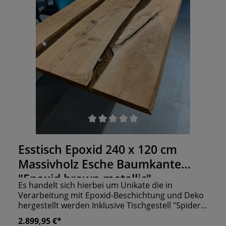
und Qualität. Machen Sie den Besuch Ihrer Gäste
unvergesslich! Auf Wunsch auch in anderen
Maßen oder Farben erhältlich.
Durchschnittliche Bewertung von 0 von 5 Sternen
Esstisch Epoxid 240 x 120 cm
Massivholz Esche Baumkante
"Epoxid brown metallic"
Es handelt sich hierbei um Unikate die in
Verarbeitung mit Epoxid-Beschichtung und Deko
hergestellt werden Inklusive Tischgestell "Spider"
Bitte setzen sie sich bezüglich einer möglichen
2.899,95 €*
Lieferung vorher mit uns in Verbindung Weitere