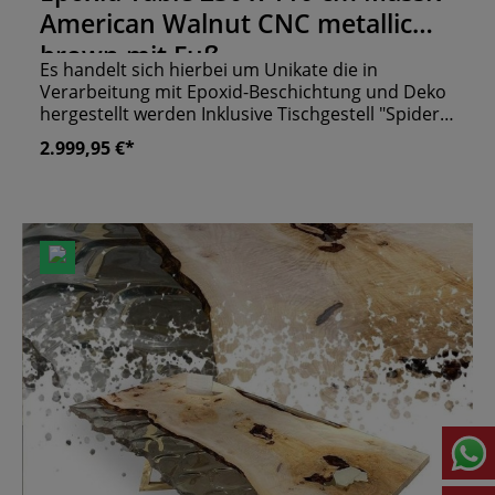
American Walnut CNC metallic
brown mit Fuß
Es handelt sich hierbei um Unikate die in
Verarbeitung mit Epoxid-Beschichtung und Deko
hergestellt werden Inklusive Tischgestell "Spider"
Bitte setzen sie sich bezüglich einer möglichen
2.999,95 €*
Lieferung vorher mit uns in Verbindung Weitere
Maße und Farben auf Anfrage! Der stylishe Tisch
wurde mit der angesagten Epoxid-Beschichtung
behandelt. Dadurch sieht er ultramodern aus
und verleiht Ihrem Lokal einen schimmernden
Glanz. Die schwarzen "Spider" Tischbeine
verstärken diesen trendigen Eindruck noch.
Durch die außergewöhnliche Behandlung ist er
ein echtes Unikat und unterstreicht den
individuellen Touch Ihrer Gastronomie. Das
massive American Walnut Holz und das
gusseiserne Gestell sorgen dafür, dass Sie und
Ihre Gäste lange Freude daran haben. Wenn es
noch größer oder andersfarbig sein soll, rufen Sie
uns gerne an!