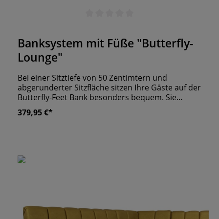
Durchschnittliche Bewertung von 0 von 5 Sternen
Banksystem mit Füße "Butterfly-
Lounge"
Bei einer Sitztiefe von 50 Zentimtern und
abgerunderter Sitzfläche sitzen Ihre Gäste auf der
Butterfly-Feet Bank besonders bequem. Sie
erhalten bei uns unterschiedlichste Elemente,
379,95 €*
mitunter Eckbänke, um Ihre Bar oder Restaurant
komplett mit neuen Sitzgelegenheiten ausstatten
zu können. Für das Basisgestell nutzen wir
Echtholz und MDF-Platten, welches mit
Schaumstoff und dem Bezug Ihrer Wahl
gepolstert wird. Wir liefern die Butterfly-Feet
Gastrobank mit Edelstahlfüßen. eigene
Produktion "Made in Germany" wir fertigen alle
Sitzbänk nach Maßanfertigung an ergonomisch
geformte Rückenlehne stabile Konstruktion unter
anderem aus MDF & Hartholz