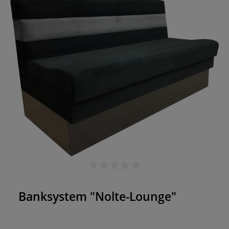
Schaumschicht. Hierauf folgt der Bezug Ihrer
Wahl. Zudem wählen Sie zwischen Chrom- und
Edelstahlfüßen. eigene Produktion "Made in
Germany" wir fertigen alle Sitzbänk nach
Maßanfertigung an ergonomisch geformte
Rückenlehne stabile Konstruktion unter anderem
aus MDF & Hartholz
Durchschnittliche Bewertung von 0 von 5 Sternen
Banksystem "Nolte-Lounge"