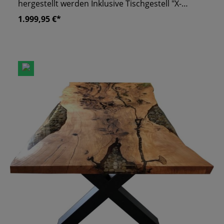
hergestellt werden Inklusive Tischgestell "X-
Industrial 2er Set" Bitte setzen sie sich bezüglich
1.999,95 €*
einer möglichen Lieferung vorher mit uns in
Verbindung Weitere Maße und Farben auf
Anfrage! Die etwas kleinere Variante von "Epoxid
Stones" – gibt aber genauso viel her. Die
Natursteine sind an den Kanten des Tisches in
Epoxidharz eingefasst. Durch den natürlichen
Look verleiht der Tisch Ihrem Lokal einen
einzigartigen Charakter. Die schwarzen
Tischbeine sind aus Gusseisen gefertigt und
bieten einen sicheren Stand. Während die
massive Eschenholzplatte Ihren Raum in ein
warmes Ambiente hüllt. Ihre Gäste kommen aus
dem Staunen nicht mehr raus! Für Ihre
Gastronomie auch in anderen Maßen oder
Farben erhältlich.