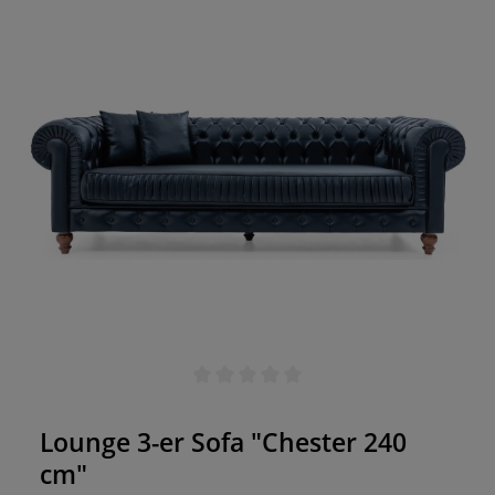
Polsterung und die Armlehnen sorgen für
Sitzkomfort. Ihre Gäste werden den Stuhl lieben
und gerne auf ihm Platz nehmen! Stuhl fertig
montiert
Durchschnittliche Bewertung von 0 von 5 Sternen
Lounge 3-er Sofa "Chester 240
cm"