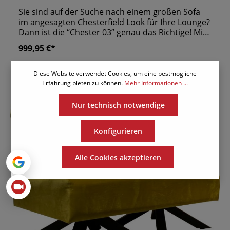
Sie sind auf der Suche nach einem großen Sofa
im angesagten Chesterfield Look für Ihre Lounge?
Dann ist die “Chester 03” genau das Richtige! Mit
einer Gesamtbreite von zwei Metern bietet das
999,95 €*
Sofa genügend Platz für bis zu drei Gäste. Damit
das 3-er Sofa zur Einrichtung Ihrer Lounge passt,
liefern wir es mit dem Stoff- oder
Diese Website verwendet Cookies, um eine bestmögliche
Kunstlederbezug Ihrer Wahl. So verleihen Sie dem
Erfahrung bieten zu können.
Mehr Informationen ...
Möbelstück Ihren persönlichen Charakter.
Nur technisch notwendige
Konfigurieren
Alle Cookies akzeptieren