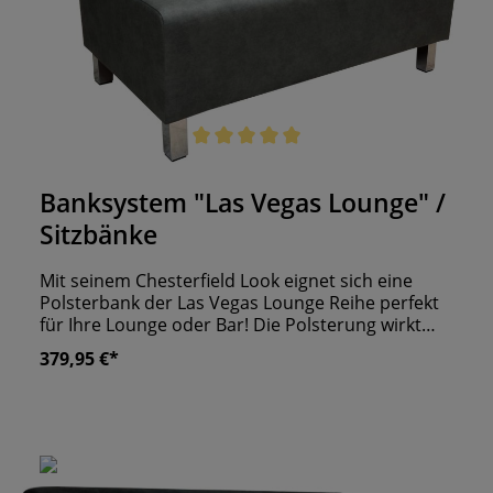
Durchschnittliche Bewertung von 5 von 5 Sternen
Banksystem "Las Vegas Lounge" /
Sitzbänke
Mit seinem Chesterfield Look eignet sich eine
Polsterbank der Las Vegas Lounge Reihe perfekt
für Ihre Lounge oder Bar! Die Polsterung wirkt
edel, kann aber auch optimal mit Elementen im
379,95 €*
Vintagestil kombiniert werden. So entsteht ein
gelungener Mix aus Alt und Modern. Als Basis
dient ein Gestell aus MDF und Echtholz. Dieses
polstern wir an der Sitzfläche mit einer sechs
Zentimeter dicken und an der Rückenlehne mit
einer zwei bis vier Zentimeter dicken