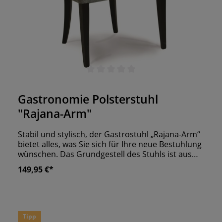
Durchschnittliche Bewertung von 0 von 5 Sternen
Gastronomie Polsterstuhl
"Rajana-Arm"
Stabil und stylisch, der Gastrostuhl „Rajana-Arm“
bietet alles, was Sie sich für Ihre neue Bestuhlung
wünschen. Das Grundgestell des Stuhls ist aus
robustem Buchenholz gefertigt und wird in einem
149,95 €*
Farbton Ihrer Wahl gebeizt. Neben dem Beizton
wählen Sie auch einen Stoff- oder Lederbezug. So
verleihen Sie dem Polsterstuhl einen Look nach
Ihren Wünschen, der garantiert zum
Einrichtungsstil Ihres Lokals passt. Die großzügige
Tipp