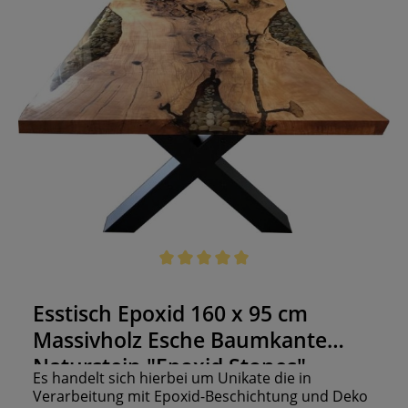
Durchschnittliche Bewertung von 5 von 5 Sternen
Esstisch Epoxid 160 x 95 cm
Massivholz Esche Baumkante
Naturstein "Epoxid Stones"
Es handelt sich hierbei um Unikate die in
Verarbeitung mit Epoxid-Beschichtung und Deko