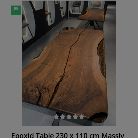
für einen geselligen Abend in großer Runde. Die
Behandlung mit Epoxid-Harz macht ihn zu einem
Einzelstück. Die Maserung des Tisches erzählt
ihre ganz eigene Geschichte, während Ihre Gäste
sich prächtig amüsieren. Runde Ecken sorgen für
ein glattes Gefühl und verringern die
Verletzungsgefahr im trubeligen Gastroalltag.
Statten Sie Ihr Lokal mit diesem angesagten It-
Piece aus. Wir haben auch andere Maße und
Farben – fragen Sie einfach nach.
Durchschnittliche Bewertung von 0 von 5 Sternen
Epoxid Table 230 x 110 cm Massiv