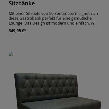
Sitzbänke
Mit einer Sitztiefe von 50 Zentimetern eignet sich
diese Gastrobank perfekt für eine gemütliche
Lounge! Das Design ist modern und einfach. Wie
bei allen Banksystemen führen wir auch bei
349,95 €*
dieser Reihe verschiedenste Elemente. So bieten
wir Ihnen die Möglichkeit, Ihre Räumlichkeit
ganzheitlich mit Sitzgelegenheiten auszustatten.
Nach Ihrem Wunsch beziehen wir die Bank mit
Kunstleder oder Stoff. Edelstahlfüße runden das
schlichte Design der Desire Lounge Bank ab.
eigene Produktion "Made in Germany" wir
fertigen alle Sitzbänk nach Maßanfertigung an
ergonomisch geformte Rückenlehne stabile
Konstruktion unter anderem aus MDF & Hartholz