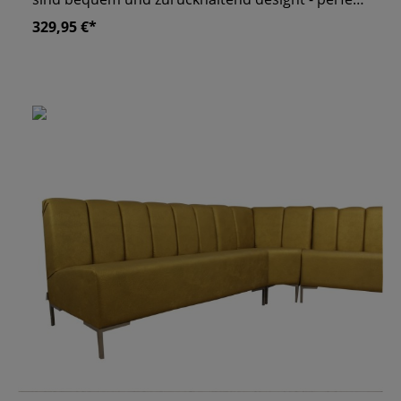
für jede Lounge. Die ergonomisch geformte
329,95 €*
Rückenlehne schließt bei 83 Zentimetern ab,
wodurch die Bank sehr niedrig ist. Sie können für
diese Polsterbank sowohl Stoff, als auch
Kunstleder als Bezug wählen. Zudem haben Sie
die Wahl zwischen Chrom- und Edelstahlfüßen.
Diese können wir auf Wunsch auch schwarz
lackieren. eigene Produktion "Made in Germany"
wir fertigen alle Sitzbänk nach Maßanfertigung an
ergonomisch geformte Rückenlehne stabile
Konstruktion unter anderem aus MDF & Hartholz