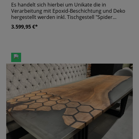
Massivholz Walnuss Baumkante
Es handelt sich hierbei um Unikate die in
Verarbeitung mit Epoxid-Beschichtung und Deko
hergestellt werden inkl. Tischgestell "Spider
schwarz metall" Bitte setzen sie sich bezüglich
3.599,95 €*
einer möglichen Lieferung vorher mit uns in
Verbindung Weitere Maße und Farben auf
Anfrage!