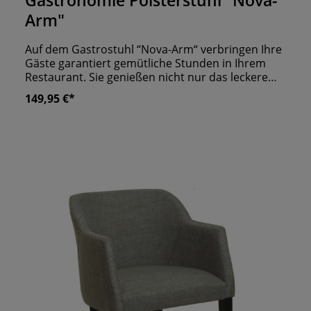
Gastronomie Polsterstuhl "Nova-
Arm"
Auf dem Gastrostuhl “Nova-Arm“ verbringen Ihre
Gäste garantiert gemütliche Stunden in Ihrem
Restaurant. Sie genießen nicht nur das leckere
Essen, sondern auch den hohen Sitzkomfort. Der
149,95 €*
Polsterstuhl „Nova-Arm“ zeichnet sich durch sein
schlichtes, modernes Design aus. Besonders in
Kombination mit einem Stoffbezug strahlt der
Stuhl totale Gemütlichkeit aus. Selbstverständlich
haben Sie auch die Möglichkeit den Stuhl mit
einem Lederbezug anzufragen. Bitte beachten Sie,
dass je nach Bezug ein Aufpreis entstehen kann.
Um den Look des Stuhls abzurunden, wählen Sie
einen Beizton aus. Sie wollen, dass Ihre neue
Bestuhlung lange Teil Ihrer Gastroeinrichtung
bleibt? Dann sind Stuhlgleiter eine Überlegung
wert. Sie schützen Ihren Boden und die
Stuhlbeine vor Kratzern. Stuhl fertig montiert