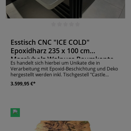
Durchschnittliche Bewertung von 0 von 5 Sternen
Esstisch CNC "ICE COLD"
Epoxidharz 235 x 100 cm
Massivholz Walnuss Baumkante
Es handelt sich hierbei um Unikate die in
Verarbeitung mit Epoxid-Beschichtung und Deko
hergestellt werden inkl. Tischgestell "Castle
schwarz metall" Bitte setzen sie sich bezüglich
3.599,95 €*
einer möglichen Lieferung vorher mit uns in
Verbindung Weitere Maße und Farben auf
Anfrage!