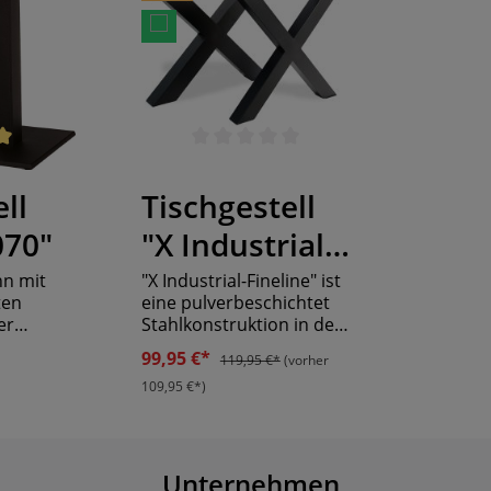
ertung von 5 von 5 Sternen
Durchschnittliche Bewertung von 0 von 5 Sternen
ll
Tischgestell
070"
"X Industrial-
Fineline"
nn mit
"X Industrial-Fineline" ist
ten
eine pulverbeschichtet
er
Stahlkonstruktion in der
Farbe schwarz. Das
99,95 €*
119,95 €*
(vorher
Gestell eignet sich für
109,95 €*)
Stahl
Tischplatten mit einer
nd
minimalen Tiefe von 70
nplatte
cm. Die Anordnung der
leiht
Tischbeine verleiht
Ihrem Gastraum eine
Unternehmen