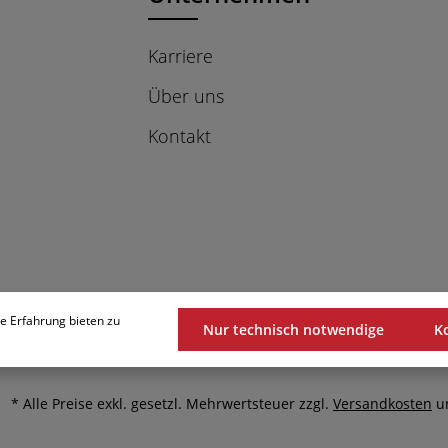
ür den
moderne und
len
freundliche Atmosphäre,
ohne hierbei zu präsent
Karriere
einer
zu wirken. Die ideale
Basis für Ihre Gastro
Über uns
Tische! Im Preis
delt.
beinhaltet sind jeweils
Kontakt
2er Set´sFür
0cm-
Tischplatten geeignet ab
0cm-
70 cm Tiefe
e Erfahrung bieten zu
Nur technisch notwendige
K
* Alle Preise exkl. gesetzl. Mehrwertsteuer zzgl.
Versandkosten
un