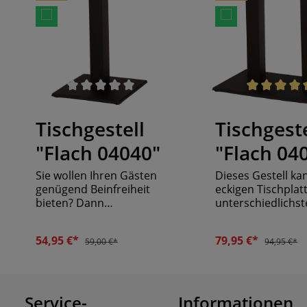
Durchschnittliche Bewertung von 0 von 5 Sternen
Durchschnittliche Bew
Tischgestell
Tischgeste
"Flach 04040"
"Flach 04
Sie wollen Ihren Gästen
Dieses Gestell ka
genügend Beinfreiheit
eckigen Tischplat
bieten? Dann
unterschiedlichst
entscheiden Sie sich für
Maße kombiniert
dieses Tischgestell mit
werden. Die zwei
54,95 €*
79,95 €*
59,00 €*
94,95 €*
Mittelsockel. Die
Mittelsäulen aus 
Mittelsäule aus Stahl
sind belastbar u
misst 80 mm pro Seite.
robust. Die Bode
Gehalten wird sie von
aus Gusseisen ver
Service-
einer Bodenplatte aus
Informationen
dem Tisch einen