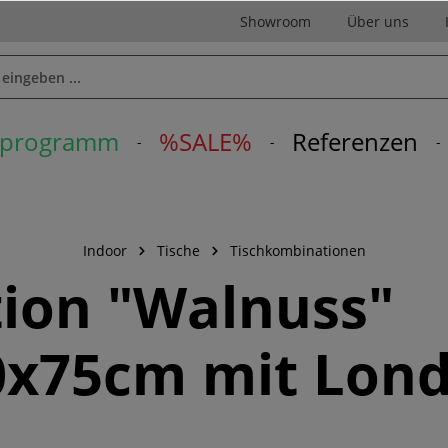
Showroom
Über uns
erprogramm
%SALE%
Referenzen
Indoor
Tische
Tischkombinationen
ion "Walnuss"
0x75cm mit Lon