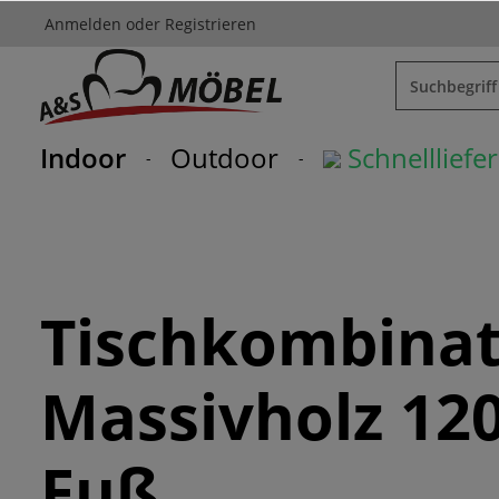
Anmelden
oder
Registrieren
springen
Zur Hauptnavigation springen
Indoor
Outdoor
Schnelllief
Tischkombinat
Massivholz 12
Fuß