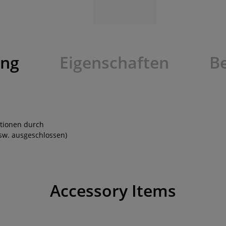
ung
Eigenschaften
B
ationen durch
sw. ausgeschlossen)
Accessory Items