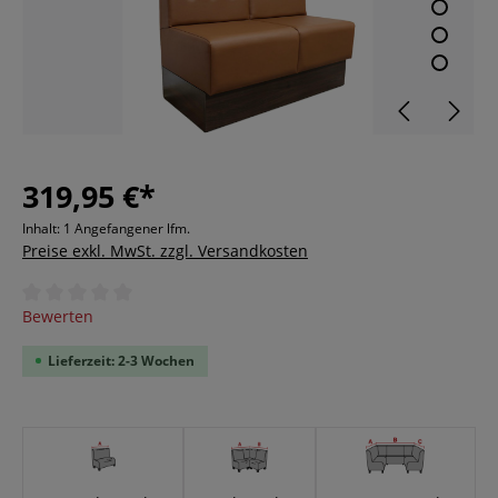
319,95 €*
Inhalt:
1 Angefangener lfm.
Preise exkl. MwSt. zzgl. Versandkosten
Durchschnittliche Bewertung von 0 von 5 Sternen
Bewerten
Lieferzeit: 2-3 Wochen