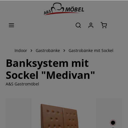
alt springen
Indoor
Gastrobänke
Gastrobänke mit Sockel
Banksystem mit
Sockel "Medivan"
A&S Gastromöbel