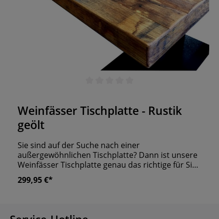
Durchschnittliche Bewertung von 0 von 5 Sternen
Weinfässer Tischplatte - Rustik
geölt
Sie sind auf der Suche nach einer
außergewöhnlichen Tischplatte? Dann ist unsere
Weinfässer Tischplatte genau das richtige für Sie!
Die Massivholzplatte wurde in Handarbeit mit
299,95 €*
Weinfässer Streben versehen und abschließend
in der Farbe Eiche Rustik geölt. Hierdurch weist
die Oberfläche leichte Unebenheiten auf, die den
unvergleichlichen Look ausmachen. Die