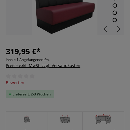
319,95 €*
Inhalt:
1 Angefangener lfm.
Preise exkl. MwSt. zzgl. Versandkosten
Durchschnittliche Bewertung von 0 von 5 Sternen
Bewerten
Lieferzeit: 2-3 Wochen