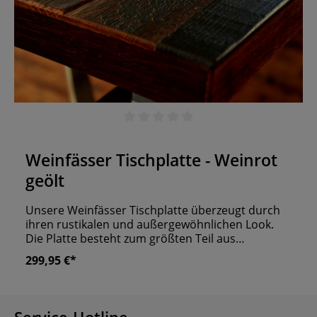
Durchschnittliche Bewertung von 0 von 5 Sternen
Weinfässer Tischplatte - Weinrot
geölt
Unsere Weinfässer Tischplatte überzeugt durch
ihren rustikalen und außergewöhnlichen Look.
Die Platte besteht zum größten Teil aus
Massivholz, welches von unten mit einer Eiche
299,95 €*
Deckschicht versehen wurde. Die Oberfläche
besteht aus alten Weinfässer Streben, die von
Hand angebracht und weinrot geölt wurden. So
ist jede Tischplatte ein Unikat. Für den direkten