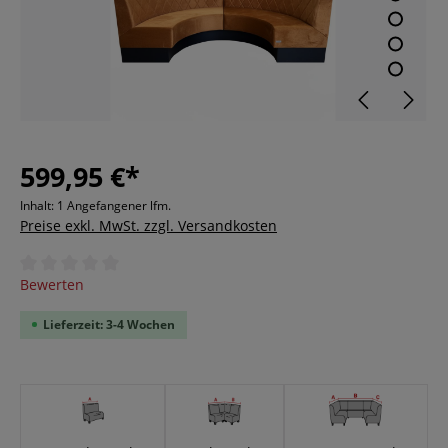
599,95 €*
Inhalt:
1 Angefangener lfm.
Preise exkl. MwSt. zzgl. Versandkosten
Durchschnittliche Bewertung von 0 von 5 Sternen
Bewerten
Lieferzeit: 3-4 Wochen