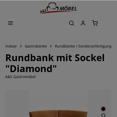
alt springen
Indoor
Gastrobänke
Rundbänke / Sonderanfertigung
Rundbank mit Sockel
"Diamond"
A&S Gastromöbel