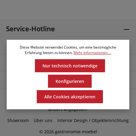
Service-Hotline
Informationen
Diese Website verwendet Cookies, um eine bestmögliche
Erfahrung bieten zu können.
Mehr Informationen ...
Unternehmen
Nur technisch notwendige
Folge uns
Konfigurieren
* Alle Preise exkl. gesetzl. Mehrwertsteuer zzgl.
Alle Cookies akzeptieren
Versandkosten
und ggf. Nachnahmegebühren, wenn nicht
anders angegeben.
Showroom
Über uns
Interior Design / Objekteinrichtung
© 2026 gastronomie-moebel