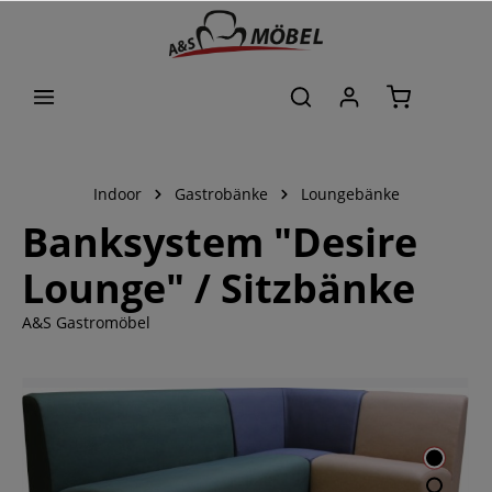
alt springen
Indoor
Gastrobänke
Loungebänke
Banksystem "Desire
Lounge" / Sitzbänke
A&S Gastromöbel