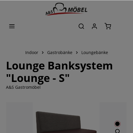
alt springen
Indoor
Gastrobänke
Loungebänke
Lounge Banksystem
"Lounge - S"
A&S Gastromöbel