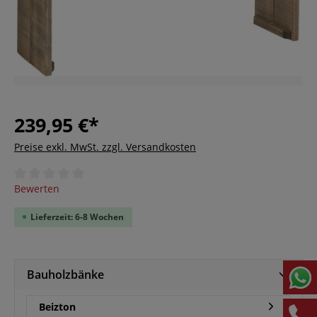
239,95 €*
Preise exkl. MwSt. zzgl. Versandkosten
Durchschnittliche Bewertung von 0 von 5 Sternen
Bewerten
Lieferzeit: 6-8 Wochen
Bauholzbänke
Beizton