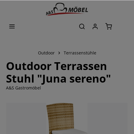
alt springen
Outdoor
Terrassenstühle
Outdoor Terrassen
Stuhl "Juna sereno"
A&S Gastromöbel