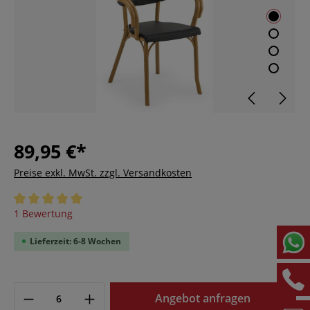
89,95 €*
Preise exkl. MwSt. zzgl. Versandkosten
Durchschnittliche Bewertung von 5 von 5 Sternen
1 Bewertung
Lieferzeit: 6-8 Wochen
Angebot anfragen