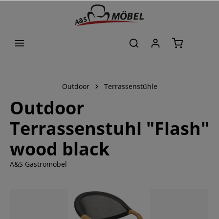
alt springen
Outdoor
Terrassenstühle
Outdoor
Terrassenstuhl "Flash"
wood black
A&S Gastromöbel