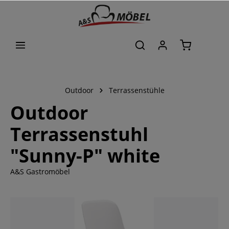
alt springen
Outdoor
Terrassenstühle
Outdoor
Terrassenstuhl
"Sunny-P" white
A&S Gastromöbel