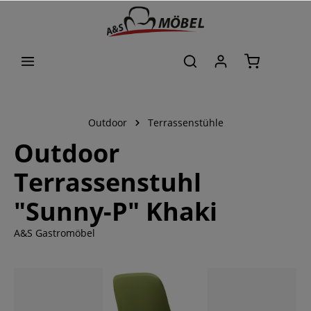
alt springen
Outdoor
Terrassenstühle
Outdoor
Terrassenstuhl
"Sunny-P" Khaki
A&S Gastromöbel