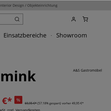
Interior Design / Objekteinrichtung
Einsatzbereiche
Showroom
 mink
A&S Gastromöbel
 €*
%
69,95 €*
(57.18% gespart)
vorher 49,95 €*
MwSt. zzgl. Versandkosten