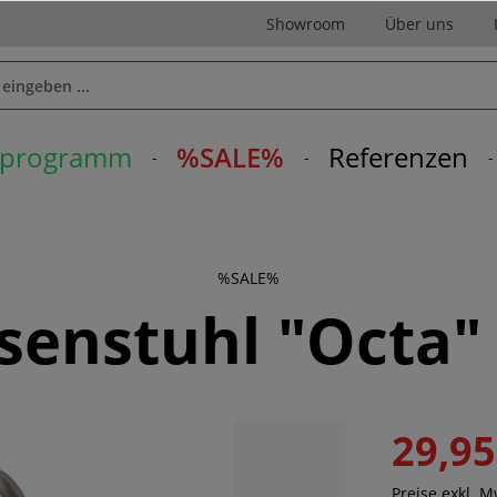
Showroom
Über uns
erprogramm
%SALE%
Referenzen
%SALE%
senstuhl "Octa"
29,95
Preise exkl. 