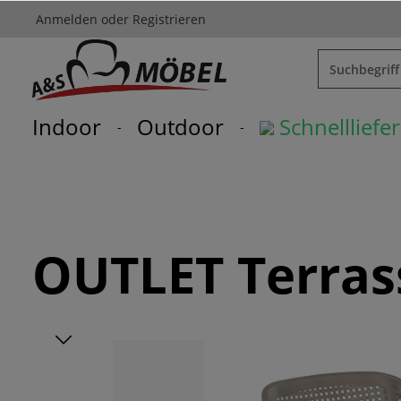
Anmelden
oder
Registrieren
springen
Zur Hauptnavigation springen
Indoor
Outdoor
Schnelllief
OUTLET Terras