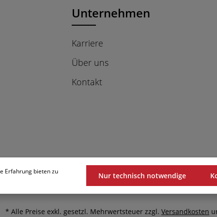
Unternehmen
Karriere
Über uns
Kontakt
e Erfahrung bieten zu
Nur technisch notwendige
K
* Alle Preise exkl. gesetzl. Mehrwertsteuer zzgl.
Versandkosten
un