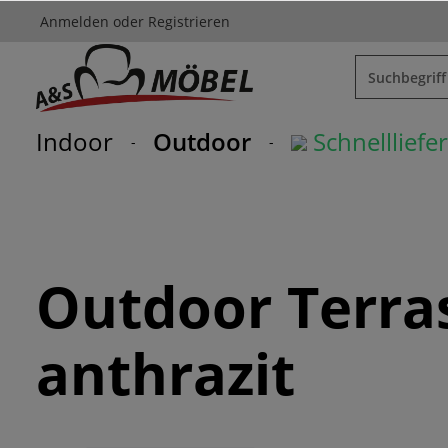
Anmelden
oder
Registrieren
springen
Zur Hauptnavigation springen
Indoor
Outdoor
Schnelllief
Outdoor Terra
anthrazit