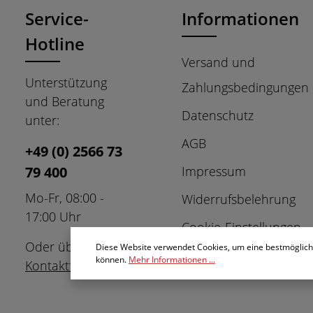
Service-
Informationen
Hotline
Versand und
Unterstützung
Zahlungsbedingungen
und Beratung
Datenschutz
unter:
AGB
+49 (0) 2566 73
79 400
Impressum
Mo-Fr, 08:00 -
Widerrufsbelehrung
17:00 Uhr
Cookie-Einstellungen
Oder über unser
Diese Website verwendet Cookies, um eine bestmöglich
Grounding Page
können.
Mehr Informationen ...
Kontaktformular
.