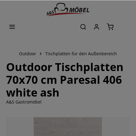
alt springen
Outdoor
Tischplatten für den Außenbereich
Outdoor Tischplatten
70x70 cm Paresal 406
white ash
A&S Gastromöbel