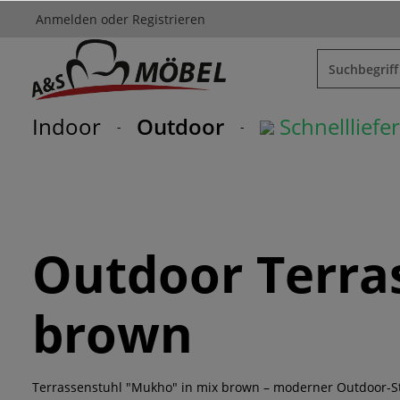
Anmelden
oder
Registrieren
springen
Zur Hauptnavigation springen
Indoor
Outdoor
Schnelllief
Outdoor Terra
brown
Terrassenstuhl "Mukho" in mix brown – moderner Outdoor-Stu