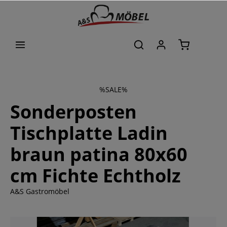
alt springen
%SALE%
Sonderposten
Tischplatte Ladin
braun patina 80x60
cm Fichte Echtholz
A&S Gastromöbel