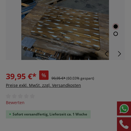
39,95 €*
%
99,95 €*
(60.03% gespart)
Preise exkl. MwSt. zzgl. Versandkosten
Durchschnittliche Bewertung von 0 von 5 Sternen
Bewerten
Sofort versandfertig, Lieferzeit ca. 1 Woche