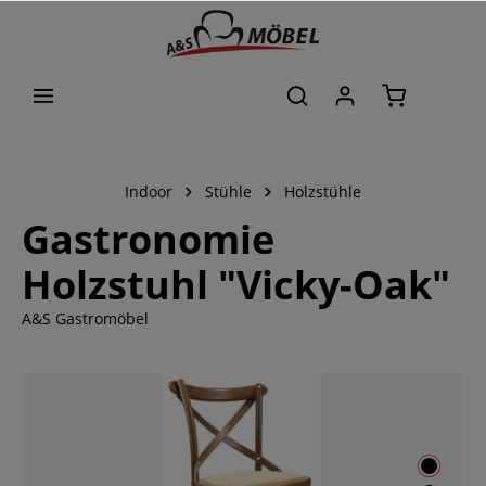
alt springen
Indoor
Stühle
Holzstühle
Gastronomie
Holzstuhl "Vicky-Oak"
A&S Gastromöbel