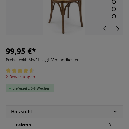
99,95 €*
Preise exkl. MwSt. zzgl. Versandkosten
Durchschnittliche Bewertung von 4.5 von 5 Sternen
2 Bewertungen
Lieferzeit: 6-8 Wochen
Holzstuhl
Beizton