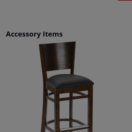
Produktgalerie überspringen
Accessory Items