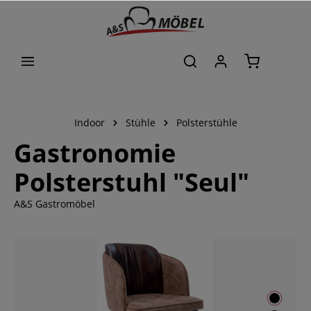
alt springen
Indoor
Stühle
Polsterstühle
Gastronomie
Polsterstuhl "Seul"
A&S Gastromöbel