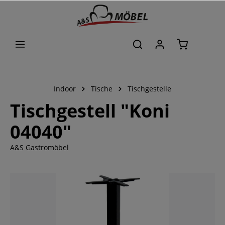
alt springen
Indoor
Tische
Tischgestelle
Tischgestell "Koni
04040"
A&S Gastromöbel