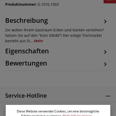
Produktnummer:
G.1010.1003
Beschreibung
Sie wollen Ihrem Gastraum Ecken und Kanten verleihen?
Setzen Sie auf den "Koni 04040"! Der eckige Tischsockel
besteht aus St…
Mehr
Eigenschaften
Bewertungen
Service-Hotline
Informationen
Diese Website verwendet Cookies, um eine bestmögliche
Erfahrung bieten zu können.
Mehr Informationen ...