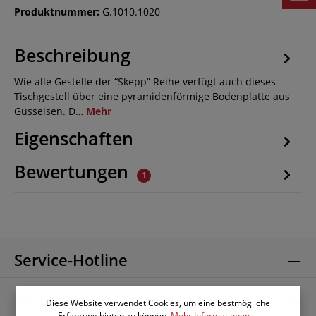
Produktnummer:
G.1010.1020
Beschreibung
Wie alle Gestelle der “Skepp” Reihe verfügt auch dieses
Tischgestell über eine pyramidenförmige Bodenplatte aus
Gusseisen. D…
Mehr
Eigenschaften
Bewertungen
1
Service-Hotline
Informationen
Diese Website verwendet Cookies, um eine bestmögliche
Erfahrung bieten zu können.
Mehr Informationen ...