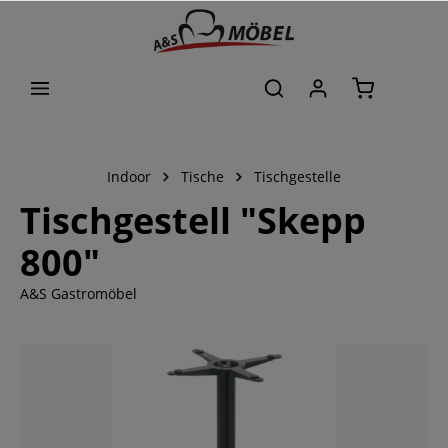
alt springen
Indoor
Tische
Tischgestelle
Tischgestell "Skepp
800"
A&S Gastromöbel