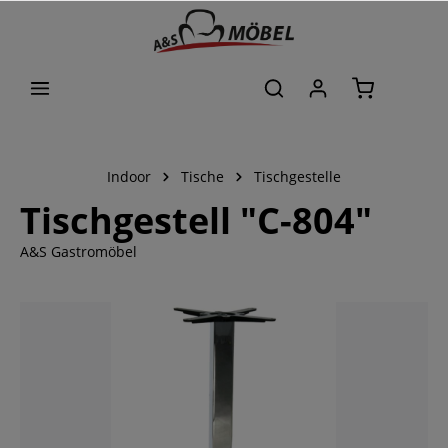
alt springen
Indoor
Tische
Tischgestelle
Tischgestell "C-804"
A&S Gastromöbel