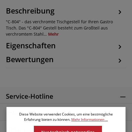
Beschreibung
"C-804" - das verchromte Tischgestell für Ihren Gastro
Tisch. Das "C-804" Gestell besteht zum Großteil aus
verchromtem Stahl…
Mehr
Eigenschaften
Bewertungen
Service-Hotline
Informationen
Diese Website verwendet Cookies, um eine bestmögliche
Erfahrung bieten zu können.
Mehr Informationen ...
Unternehmen