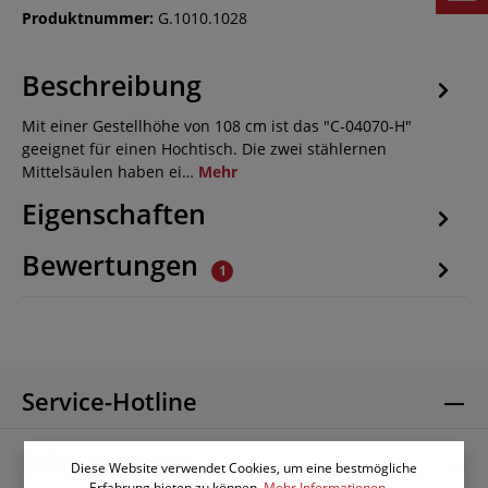
Produktnummer:
G.1010.1028
Beschreibung
Mit einer Gestellhöhe von 108 cm ist das "C-04070-H"
geeignet für einen Hochtisch. Die zwei stählernen
Mittelsäulen haben ei…
Mehr
Eigenschaften
Bewertungen
1
Service-Hotline
Informationen
Diese Website verwendet Cookies, um eine bestmögliche
Erfahrung bieten zu können.
Mehr Informationen ...