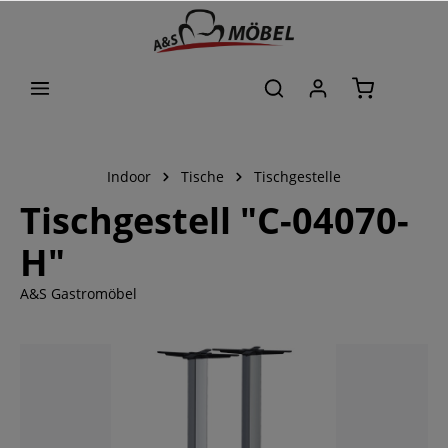
alt springen
Indoor
Tische
Tischgestelle
Tischgestell "C-04070-
H"
A&S Gastromöbel