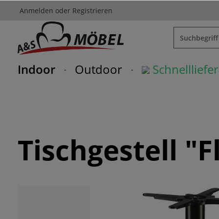
Anmelden
oder
Registrieren
springen
Zur Hauptnavigation springen
Indoor
Outdoor
Schnelllief
Tischgestell "