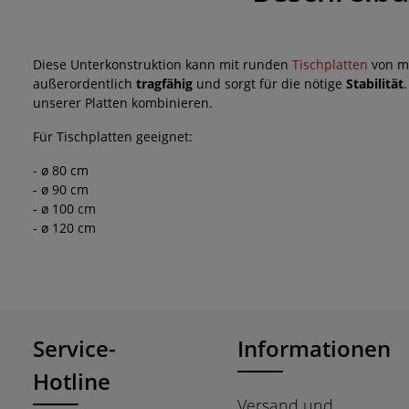
Diese Unterkonstruktion kann mit runden
Tischplatten
von m
außerordentlich
tragfähig
und sorgt für die nötige
Stabilität
unserer Platten kombinieren.
Für Tischplatten geeignet:
- ø 80 cm
- ø 90 cm
- ø 100 cm
- ø 120 cm
Service-
Informationen
Hotline
Versand und