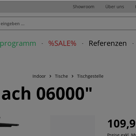
Showroom
Über uns
erprogramm
%SALE%
Referenzen
Indoor
Tische
Tischgestelle
Flach 06000"
109,9
Preise exkl. 