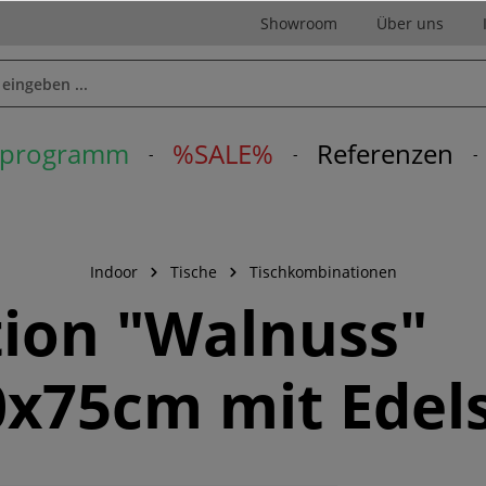
Showroom
Über uns
erprogramm
%SALE%
Referenzen
Indoor
Tische
Tischkombinationen
ion "Walnuss"
0x75cm mit Edel