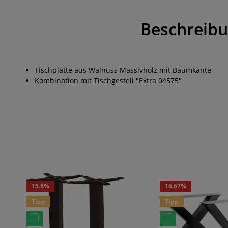
Beschreib
Tischplatte aus Walnuss Massivholz mit Baumkante
Kombination mit Tischgestell "Extra 04575"
Produktgalerie überspringen
15.8
%
16.67
%
Tipp
Tipp