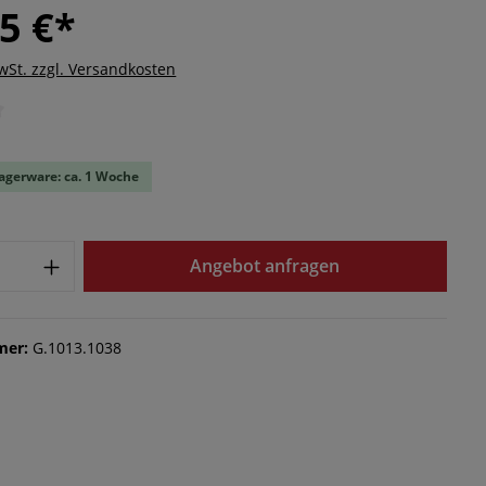
5 €*
MwSt. zzgl. Versandkosten
iche Bewertung von 0 von 5 Sternen
Lagerware: ca. 1 Woche
Angebot anfragen
mer:
G.1013.1038