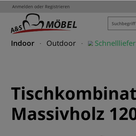
Anmelden
oder
Registrieren
springen
Zur Hauptnavigation springen
Indoor
Outdoor
Schnelllief
Tischkombinat
Massivholz 12