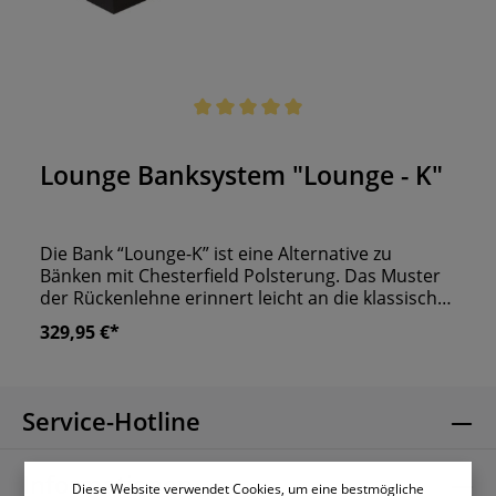
Durchschnittliche Bewertung von 5 von 5 Sternen
Lounge Banksystem "Lounge - K"
Die Bank “Lounge-K” ist eine Alternative zu
Bänken mit Chesterfield Polsterung. Das Muster
der Rückenlehne erinnert leicht an die klassische
Polsterung, wirkt jedoch etwas moderner. In
329,95 €*
Kombination mit einem Lederbezug wirkt die
Bank sehr elegant und hochwertig.
Selbstverständlich liefern wir die Gastrobank
auch mit einem Stoffbezug, ganz nach Ihren
Service-Hotline
Wünschen und Vorstellungen! Standardmäßig
fertigen wir die „Lounge-K“ mit einer 2-Zonen
Schaumschicht. In Verbindung mit der
Informationen
Diese Website verwendet Cookies, um eine bestmögliche