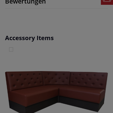
Bewertungen
Produktgalerie überspringen
Accessory Items