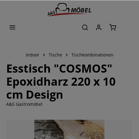
alt springen
Indoor
Tische
Tischkombinationen
Esstisch "COSMOS"
Epoxidharz 220 x 10
cm Design
A&S Gastromöbel