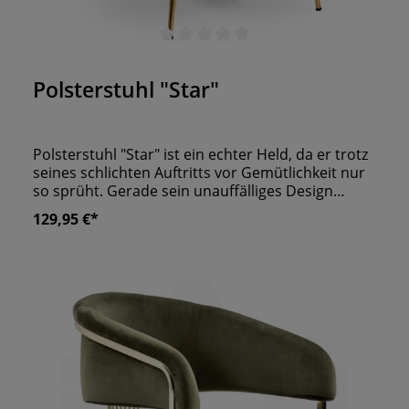
Durchschnittliche Bewertung von 0 von 5 Sternen
Polsterstuhl "Star"
Polsterstuhl "Star" ist ein echter Held, da er trotz
seines schlichten Auftritts vor Gemütlichkeit nur
so sprüht. Gerade sein unauffälliges Design
macht ihn so interessant für viele Gastronomen.
129,95 €*
Vier starke Metallbeine, ein weicher Bezug und
ein Polster, das sich dem Körper anschmiegt. Die
filigranen Füße und die schmale Sitzfläche stehen
für den beliebten minimalistischen Look. Eine
perfekte Ergänzung für Ihr Lokal also!