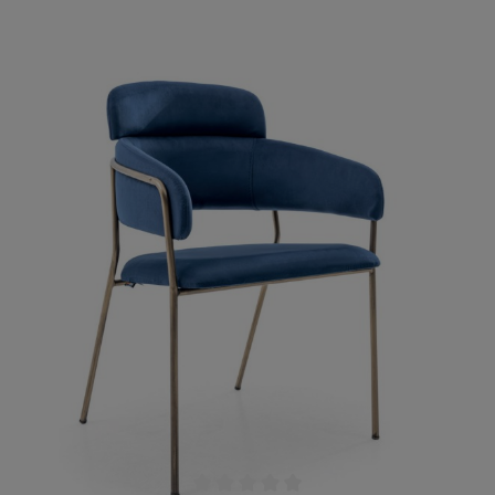
hochwertig aussehen. Der obere Teil wird
geschmückt von einem weichen Polster, in das
sich Ihre Gäste hineingleiten lassen können. Die
Sitzfläche wird ebenfalls geziert durch ein üppiges
Polster. So haben es Ihre Gäste in Ihrem Lokal
immer bequem.