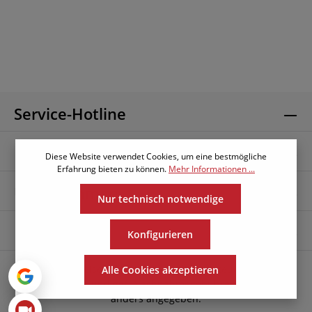
ab und ist zusätzlich gesteppt. Sie sind auf der
Suche nach einem Stuhlmodell mit dem gewissen
Ewas? Dann ist "Riley" eine gute Wahl!
Service-Hotline
Informationen
Diese Website verwendet Cookies, um eine bestmögliche
Erfahrung bieten zu können.
Mehr Informationen ...
Unternehmen
Nur technisch notwendige
Folge uns
Konfigurieren
* Alle Preise exkl. gesetzl. Mehrwertsteuer zzgl.
Alle Cookies akzeptieren
Versandkosten
und ggf. Nachnahmegebühren, wenn nicht
anders angegeben.