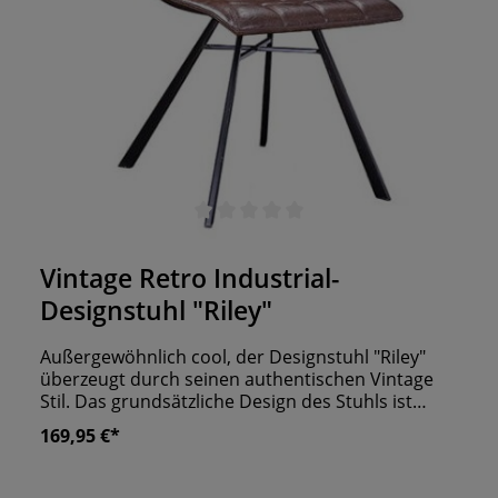
Durchschnittliche Bewertung von 0 von 5 Sternen
Vintage Retro Industrial-
Designstuhl "Riley"
Außergewöhnlich cool, der Designstuhl "Riley"
überzeugt durch seinen authentischen Vintage
Stil. Das grundsätzliche Design des Stuhls ist
schlicht gehalten. Der Bezug macht hier den
169,95 €*
Unterschied! Wir liefern den Gastrostuhl in einem
braunen Kunstlederbezug im Used-Look. Die
Sitzfläche setzt sich farblich von der Rückenlehne