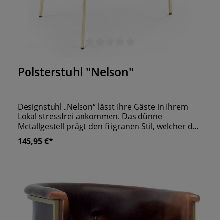
Durchschnittliche Bewertung von 0 von 5 Sternen
Polsterstuhl "Nelson"
Designstuhl „Nelson“ lässt Ihre Gäste in Ihrem
Lokal stressfrei ankommen. Das dünne
Metallgestell prägt den filigranen Stil, welcher den
Stuhl auszeichnet. Durch die gewölbte
145,95 €*
Rückenlehne, welche gleichzeitig auch als
Armlehne dient, hebt sich der Sitzkomfort auf ein
neues Level. Die gut gepolsterte Sitzfläche
verspricht Ihren Gästen einen angenehmen
Aufenthalt. Dank der länglichen Steppung wirkt
„Nelson“ sehr schmal und ist wie gemacht für
kleinere Räume.