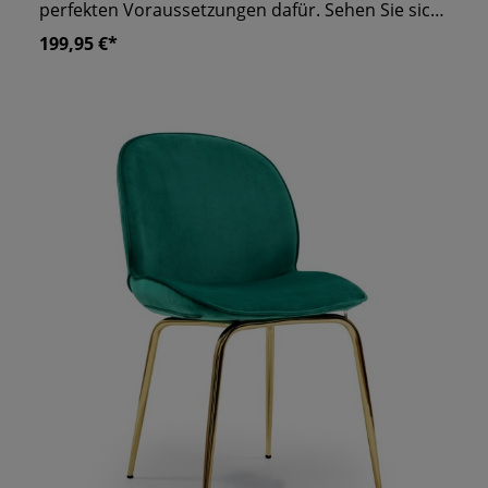
perfekten Voraussetzungen dafür. Sehen Sie sich
die üppig gepolsterte Sitzfläche an und dazu die
199,95 €*
auffallend runde Rückenlehne! Für Ihr Lokal
garantiert ein riesen Gewinn. Auch das filigrane
Metallgestell ist ein Hingucker, wie es sich elegant
der Umgebung anpasst. Die kleinen Knöpfe im
Polster verleihen ihm einen Charme von
altmodischen Sesseln. Lassen Sie den guten Ruf
Ihres Lokals durch sein Erscheinungsbild
vertreten.