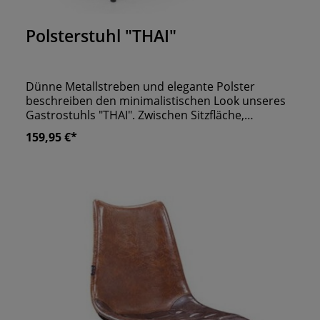
Durchschnittliche Bewertung von 0 von 5 Sternen
Polsterstuhl "THAI"
Dünne Metallstreben und elegante Polster
beschreiben den minimalistischen Look unseres
Gastrostuhls "THAI". Zwischen Sitzfläche,
Armlehne und Rückenbereich hat der Designer
159,95 €*
Platz gelassen, um für Freiheit zu sorgen.
Dadurch repräsentiert er den schlichten Stil Ihres
Restaurant, Cafés oder Hotels. Die obere
Rückenstütze verleiht Ihren Gästen das Gefühl, in
einem Sessel zu sitzen. Hier können sie sich also
absolut wohlfühlen und den Aufenthalt in Ihrem
Lokal genießen. Verwöhnen Sie Ihre Gäste nicht
nur mit leckerem Essen, sondern auch mit
hohem Sitzkomfort! Kontaktieren Sie uns gerne
für Fragen.