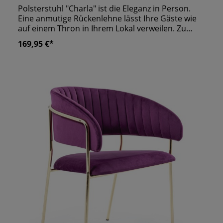
Polsterstuhl "Charla" ist die Eleganz in Person.
Eine anmutige Rückenlehne lässt Ihre Gäste wie
auf einem Thron in Ihrem Lokal verweilen. Zu
diesem königlichen Look tragen die caroartigen
169,95 €*
Muster auf dem Polster bei. Die hinteren
Sitzbeine, die etwas schräger stehen als die
Vorderen, verleihen dem Stuhl seine Dynamik.
Auch die Umfassung aus hochwertigem
Buchenholz wirkt luxuriös.