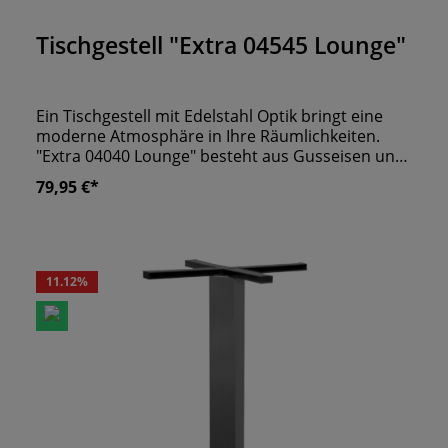
Durchschnittliche Bewertung von 0 von 5 Sternen
Tischgestell "Extra 04545 Lounge"
Ein Tischgestell mit Edelstahl Optik bringt eine
moderne Atmosphäre in Ihre Räumlichkeiten.
"Extra 04040 Lounge" besteht aus Gusseisen und
ist mit einer gebürsteten Edelstahlblende
79,95 €*
veredelt. Eckige Tischplatten montieren Sie über
Ausgleichsschrauben an der Gestellplatte. So
steht der Lounge Tisch stabil auf dem Boden und
hält dem Gastronomie Alltag stand. Für
Tischplatten geeignet:- ø 60 cm- ø 70 cm- 60x60
11.12
%
cm- 70x70 cm- 80x80 cm