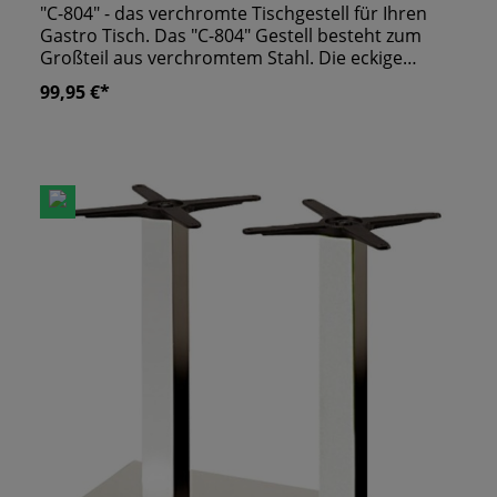
"C-804" - das verchromte Tischgestell für Ihren
Gastro Tisch. Das "C-804" Gestell besteht zum
Großteil aus verchromtem Stahl. Die eckige
Mittelsäule hat eine Seitenlänge von 80 mm und
99,95 €*
ist an der gusseisernen Bodenplatte befestigt.
Diese sorgt für die nötige Stabilität des Tisches.
An der Stahlkonstruktion können Tischplatten mit
bis zu 80 cm Seitenlänge montiert werden. Für
Tischplatten geeignet:- ø 60 cm- ø 70 cm- 60x60
cm- 70x70 cm- 80x80 cm