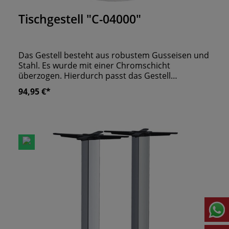
Tischgestell "C-04000"
Das Gestell besteht aus robustem Gusseisen und
Stahl. Es wurde mit einer Chromschicht
überzogen. Hierdurch passt das Gestell
besonders gut zu Diner Möbeln - rote
94,95 €*
Polsterbänke und glänzendes Metall.
Selbstverständlich harmoniert das Tischgestell
auch mit anderen Einrichtungsstilen! Es kann
flexibel mit verschiedenen Tischplatten
kombiniert und individuell genutzt werden. Für
Tischplatten geeignet:- ø 60 cm- ø 70 cm - 60x60
cm - 70x70 cm - 80x80 cm