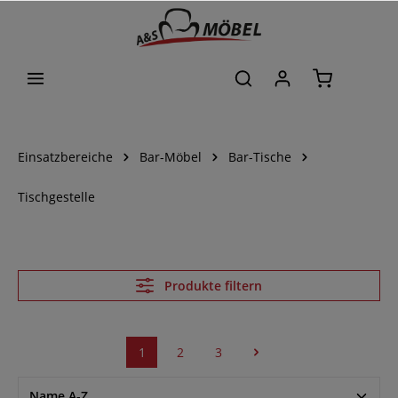
alt springen
Einsatzbereiche
Bar-Möbel
Bar-Tische
Tischgestelle
Produkte filtern
1
2
3