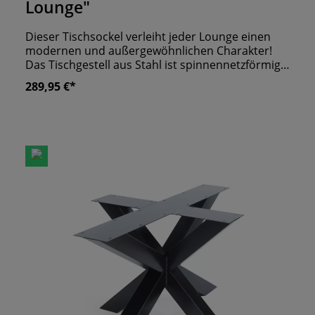
Lounge"
Dieser Tischsockel verleiht jeder Lounge einen
modernen und außergewöhnlichen Charakter!
Das Tischgestell aus Stahl ist spinnennetzförmig
designt. Dank seiner schwarzen
289,95 €*
Pulverbeschichtung ist es problemlos mit jeder
Tischplatte kombinierbar. Kreieren Sie
Tischkombinationen nach Ihren individuellen
Wünschen und Ansprüchen - mit A&S! Für Tische
in Lounge Höhe geeignet.