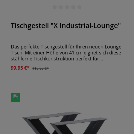
Durchschnittliche Bewertung von 0 von 5 Sternen
Tischgestell "X Industrial-Lounge"
Das perfekte Tischgestell für Ihren neuen Lounge
Tisch! Mit einer Höhe von 41 cm eignet sich diese
stählerne Tischkonstruktion perfekt für
Loungetische. Die Oberfläche ist schwarz
99,95 €*
115,95 €*
pulverbeschichtet und ist mit verschiedensten
Tischplatten kombinierbar. Lassen Sie sich
diesbezüglich gerne von uns beraten! Im Preis
beinhaltet sind jeweils 2er Set´s.Für Tische in
Lounge Höhe geeignet.