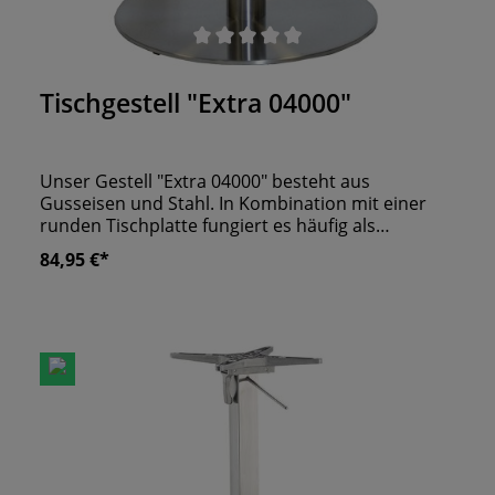
Durchschnittliche Bewertung von 0 von 5 Sternen
Tischgestell "Extra 04000"
Unser Gestell "Extra 04000" besteht aus
Gusseisen und Stahl. In Kombination mit einer
runden Tischplatte fungiert es häufig als
Bistrotisch. Das Tischgestell kann mit Platten mit
84,95 €*
einem Durchmesser von bis zu 80 cm kombiniert
werden. Eine flache Bodenplatte sorgt für einen
sicheren Stand. Die gebürstete
Edelstahloberfläche überzeugt mit ihrem
modernen Finish, weshalb unsere Kunden dieses
Gestell gerne in Restaurants und Bars einsetzen.
Für Tischplatten geeignet:- ø 60 cm- ø 70 cm-
60x60 cm- 70x70 cm- 80x80 cm