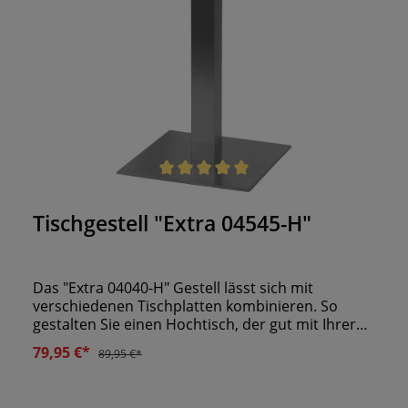
Durchschnittliche Bewertung von 5 von 5 Sternen
Tischgestell "Extra 04545-H"
Das "Extra 04040-H" Gestell lässt sich mit
verschiedenen Tischplatten kombinieren. So
gestalten Sie einen Hochtisch, der gut mit Ihrer
Hochbank harmoniert. Die eckige Bodenplatte
79,95 €*
89,95 €*
aus Gusseisen hält die stählerne Mittelsäule des
Gestells. Durch den gebürsteten Edelstahl wirkt
die Oberfläche besonders hochwertig und