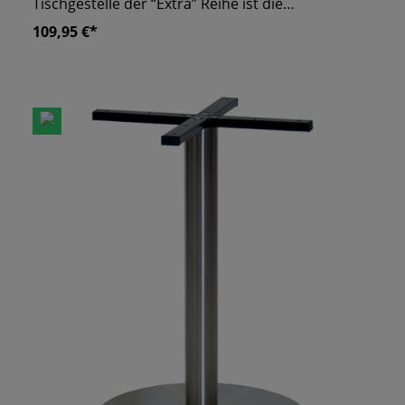
Tischgestelle der “Extra” Reihe ist die
Konstruktion aus Gusseisen und Stahl gefertigt.
109,95 €*
Dank der Mittelsäule haben Ihre Gäste
ausreichend Beinfreiheit und gewinnen so an
Sitzkomfort. Das "Extra 04000-H" Gestell ist
flexibel einsetzbar und mit einer Vielzahl runder
Tischplatten kombinierbar. Ihrer Kreativität ist
freien Lauf gesetzt! Stellen Sie sich eine
Tischkombination zusammen, die den
Ansprüchen Ihres Raumkonzepts gerecht wird!
Für Tischplatten geeignet:- ø 60 cm- ø 70 cm-
60x60 cm- 70x70 cm