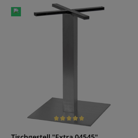
modern. Für Tischplatten geeignet:- ø 60 cm- ø 70
cm- 60x60 cm- 70x70 cm- 80x80 cm
Durchschnittliche Bewertung von 5 von 5 Sternen
Tischgestell "Extra 04545"