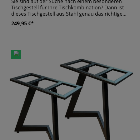
Sie sind auf der Suche nach einem besonderen
Tischgestell für Ihre Tischkombination? Dann ist
dieses Tischgestell aus Stahl genau das richtige
für Sie! Die schwarz pulverbeschichteten
249,95 €*
Tischbeine sind trapezförmig gestaltet. Eine
außergewöhnliche Form in neutraler und gut
kombinierbarer Farbgebung. Sie suchen hierzu
noch eine Tischplatte? Egal ob modern oder
klassisch, A&S führt eine große Auswahl an
passenden Platten. Im Preis beinhaltet sind
jeweils 2er Set´sFür Tischplatten geeignet ab 80
cm Tiefe