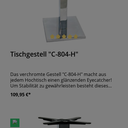
Durchschnittliche Bewertung von 5 von 5 Sternen
Tischgestell "C-804-H"
Das verchromte Gestell "C-804-H" macht aus
jedem Hochtisch einen glänzenden Eyecatcher!
Um Stabilität zu gewährleisten besteht dieses
Gestell zum größten Teil aus Gusseisen, welches
109,95 €*
mit verchromtem Stahl verblendet wurde. Die
Mittelsäule besteht zu 100 Prozent aus Stahl.
Dank ihr bieten Sie Ihren Gästen mehr
Beinfreiheit und verweilen diese lange in Ihrem
Restaurant oder Ihrer Bar. Kombinieren Sie das
Gestell mit verschiedensten eckigen Tischplatten!