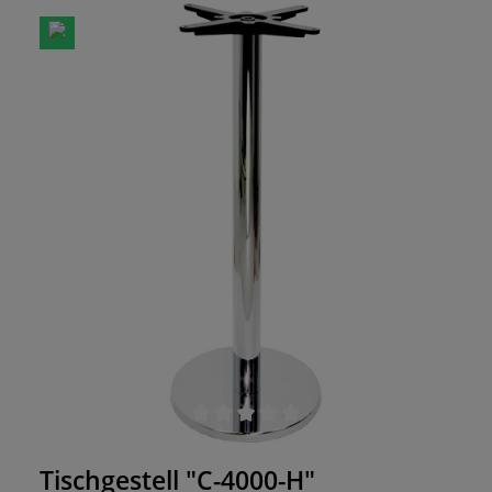
verchromten Stahlblende veredelt. Diese sorgt
für die glänzende Metalloberfläche - ein absoluter
Hingucker! Für Tischplatten geeignet:- 110x70cm-
120x70cm- 120x80cm- 140x70cm
Durchschnittliche Bewertung von 0 von 5 Sternen
Tischgestell "C-4000-H"