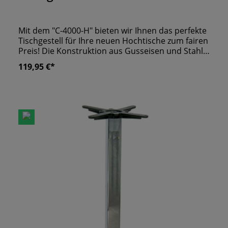
Mit dem "C-4000-H" bieten wir Ihnen das perfekte
Tischgestell für Ihre neuen Hochtische zum fairen
Preis! Die Konstruktion aus Gusseisen und Stahl
ist mit einer glänzenden Chromschicht versehen.
119,95 €*
Runde Tischplatten sind problemlos auf der
runden Mittelsäule montierbar. Das schlichte
Design lässt eine Vielzahl an Kombinationen zu.
Für Tischplatten geeignet:- ø 60 cm- ø 70 cm-
60x60 cm- 70x70 cm- 80x80 cm