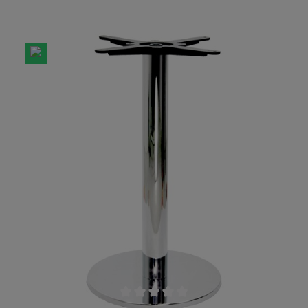
kombiniert werden. Pro Gestell liefern wir ein Set
von zwei Teilen aus. Für nähere Fragen, nehmen
Sie gerne mit uns Kontakt auf! Im Preis beinhaltet
sind jeweils 2er Set´s.Für Tischplatten geeignet
ab 75 cm Tiefe.
Durchschnittliche Bewertung von 0 von 5 Sternen