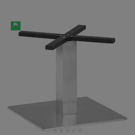
Tisch kinderleicht und sparen Sie an Lagerfläche.
Das Gestell besteht aus Gusseisen, welches mit
Stahl verblendet wurde. Der Tischfuß besteht
komplett aus Stahl. Hierdurch ist das Gestell
besonders korrosionsbeständig. Die gebürstete
Edelstahl Blende wirkt sehr edel und neutral. Für
Tischplatten geeignet:- ø 60 cm- ø 70 cm- 60x60
cm- 70x70cm