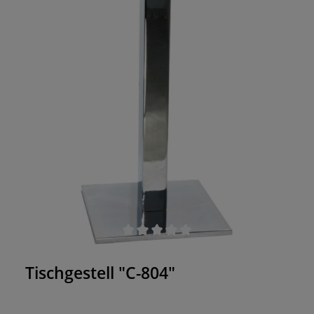
So gestalten Sie einen Hochtisch ganz nach den
Wünschen und Ansprüchen Ihrer Gastronomie!
Für Tischplatten geeignet:- ø 60 cm- ø 70 cm-
60x60cm- 70x70cm- 80x80cm
Durchschnittliche Bewertung von 0 von 5 Sternen
Tischgestell "C-804"