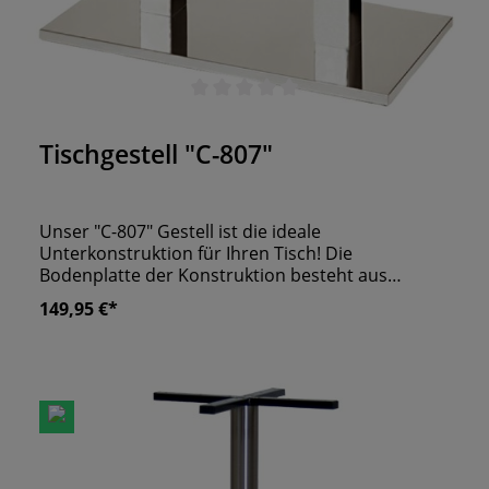
Durchschnittliche Bewertung von 0 von 5 Sternen
Tischgestell "C-807"
Unser "C-807" Gestell ist die ideale
Unterkonstruktion für Ihren Tisch! Die
Bodenplatte der Konstruktion besteht aus
Gusseisen und sorgt für einen stabilen Stand. Die
149,95 €*
zwei Mittelsäulen aus Stahl tragen Tischplatten
mit einer maximalen Größe von 140 cm zu 70 cm.
Die Konstruktion ist mit verchromtem Stahl
verblendet und wirkt so besonders edel. Für
Tischplatten geeignet:- 110x70cm- 120x70cm-
120x80cm- 140x70cm