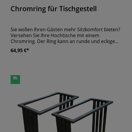
Chromring für Tischgestell
Sie wollen Ihren Gästen mehr Sitzkomfort bieten?
Versehen Sie Ihre Hochtische mit einem
Chromring. Der Ring kann an runde und eckige
Tischgestelle montiert werden. Er bietet Ihren
64,95 €*
Gästen genügend Platz, um ihre Füße abzustellen.
So verbringen Ihre Gäste eine tolle Zeit in Ihrem
Haus und bleiben Sie als Gastgeber garantiert gut
in Erinnerung!