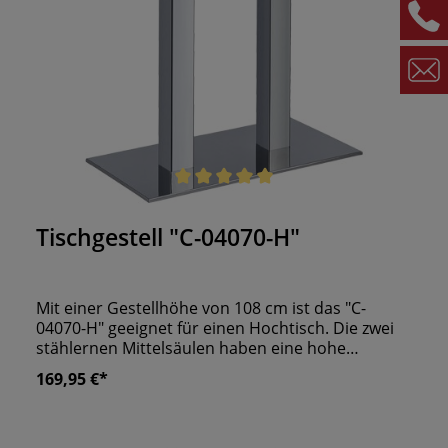
Durchschnittliche Bewertung von 5 von 5 Sternen
Tischgestell "C-04070-H"
Mit einer Gestellhöhe von 108 cm ist das "C-
04070-H" geeignet für einen Hochtisch. Die zwei
stählernen Mittelsäulen haben eine hohe
Tragkraft und sind für große Tischplatten
169,95 €*
konzipiert. Die flache, eckige Bodenplatte besteht
aus Gusseisen und ist hierdurch besonders
standhaft. Die gesamte Konstruktion ist mit einer