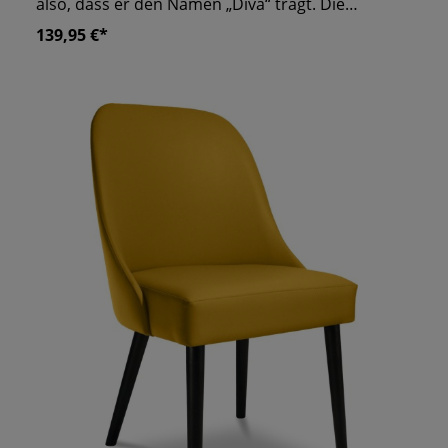
also, dass er den Namen „Diva“ trägt. Die
Armlehnen machen aus dem Stuhl eine Einheit,
139,95 €*
lassen aber genügend Bewegungsfreiheit für die
Arme. Der Stuhl ist komplett gepolstert und
bietet Ihren Gästen den gewünschten Komfort.
Wie bei der Vielzahl unserer Stuhlmodelle,
können Sie auch „Diva“ in dem Bezug und Beizton
Ihrer Wahl anfragen. Optional liefern wir den
Gastrostuhl mit Stuhlgleitern, die Ihren
Parkettboden vor äußeren Einflüssen, wie
Kratzern, schützt. Stuhl fertig montiert