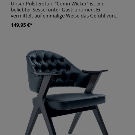
Unser Polsterstuhl "Como Wicker" ist ein
beliebter Sessel unter Gastronomen. Er
vermittelt auf einmalige Weise das Gefühl von
Sitzkomfort. Aus luxuriösen Hotelanlagen und
149,95 €*
Kaffeehäusern ist er daher nicht mehr
wegzudenken. Auf der Rückseite ziert ihn ein
wunderschönes Wiener Geflecht, welches schon
im 19. Jahrhundert als echter Trendsetter galt.
Durch sein massives Gestell und die dicke
Polsterung bietet er Ihren Gästen genau die
richtige Gelegenheit zum Ausruhen und
Entspannen. Die auffällige Bauform verdankt er
den Armlehnen, die gleichzeitig als Füße
fungieren und für einen stabilen Halt sorgen.