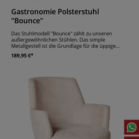
Gastronomie Polsterstuhl
"Bounce"
Das Stuhlmodell "Bounce" zählt zu unseren
außergewöhnlichen Stühlen. Das simple
Metallgestell ist die Grundlage für die üppige
Polsterung. Denn Sitzfläche und Rückenlehne
189,95 €*
sind großzügig aufgepolstert und sorgen für den
nötigen Sitzkomfort. Die Form erinnert an eine
Wolke und das spüren Ihre Gäste auch. Damit der
Stuhl perfekt mit Ihrem Mobiliar harmoniert,
wählen Sie einen Samtbezug in einer Farbe, die
den Stil Ihrer Einrichtung unterstreicht.