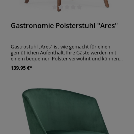
Durchschnittliche Bewertung von 0 von 5 Sternen
Gastronomie Polsterstuhl "Ares"
Gastrostuhl „Ares“ ist wie gemacht für einen
gemütlichen Aufenthalt. Ihre Gäste werden mit
einem bequemen Polster verwöhnt und können
so entspannt Ihr Angebot genießen. Die
139,95 €*
außergewöhnliche Form der Rückenlehne fühlt
sich an wie eine Umarmung und sorgt für
Wohlfühl-Atmosphäre. Auch die vier Beine aus
Buchenholz sorgen für viel Stabilität und lang
anhaltende Freude. Unser Polsterstuhl ergänzt
nahezu jeden Einrichtungsstil perfekt. Für Ihr
Lokal ganz bestimmt das Richtige!