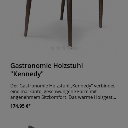
Durchschnittliche Bewertung von 0 von 5 Sternen
Gastronomie Holzstuhl
"Kennedy"
Der Gastronomie Holzstuhl „Kennedy“ verbindet
eine markante, geschwungene Form mit
angenehmem Sitzkomfort. Das warme Holzgestell
verleiht Restaurants, Cafés, Bars und Bistros eine
174,95 €*
hochwertige, einladende Ausstrahlung, während
die gepolsterte Sitzfläche den Komfort für längere
Aufenthalte erhöht. Besonders charakteristisch
ist die umlaufende Rücken- und Armlehne. Sie