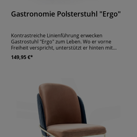
Durchschnittliche Bewertung von 0 von 5 Sternen
Gastronomie Polsterstuhl "Ergo"
Kontrastreiche Linienführung erwecken
Gastrostuhl "Ergo" zum Leben. Wo er vorne
Freiheit verspricht, unterstützt er hinten mit
Stabilität. Ein echter Eyecatcher sind die ovalen
149,95 €*
Armlehnen auf dem Metallgestell. Wobei das
dicke Polster auch für sich spricht. Bescheren Sie
Ihren Gästen einen unvergesslichen Aufenthalt.
Und wenn die acht Basisstoffe nicht reichen, gibt
es noch eine Menge verfügbare Bezüge. So passt
sich der Stuhl perfekt ihrem Lokal an.