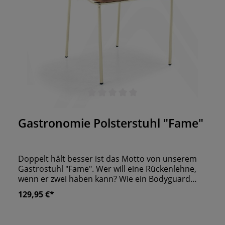
Durchschnittliche Bewertung von 0 von 5 Sternen
Gastronomie Polsterstuhl "Fame"
Doppelt hält besser ist das Motto von unserem
Gastrostuhl "Fame". Wer will eine Rückenlehne,
wenn er zwei haben kann? Wie ein Bodyguard
beschützt die horizontale Rückenlehne mit den
129,95 €*
länglichen Nähten die eigentliche Sitzfläche.
Gestützt wird diese Polsterkombi von einem
zierlichen Metallgestell. Auch hier haben Sie