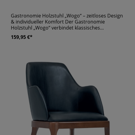
Tischkonzepten Geeignet für individuelle
Gastronomiekonzepte mit Designanspruch
Gastronomie Holzstuhl „Wogo“ – zeitloses Design
& individueller Komfort Der Gastronomie
Holzstuhl „Wogo“ verbindet klassisches
Handwerksdesign mit modernem Sitzkomfort
159,95 €*
und ist eine stilvolle Wahl für Restaurants, Cafés,
Bistros und Bars. Die weich gerundete
Rückenlehne und das elegante Holzgestell
verleihen dem Stuhl eine warme, einladende
Ausstrahlung und sorgen gleichzeitig für eine
angenehme Sitzhaltung. Ein besonderes Highlight
des Modells „Wogo“ ist die individuelle
Gestaltbarkeit: Der Stuhl ist mit verschiedenen
Bezugsstoffen erhältlich – von pflegeleichten
Textilien über Samt bis hin zu robusten
Objektstoffen. So lässt sich der Holzstuhl optimal
an das jeweilige Einrichtungskonzept anpassen,
egal ob klassisch, modern oder gemütlich. Die
gepolsterte Sitzfläche erhöht den Sitzkomfort
spürbar und macht den Stuhl ideal für den
täglichen Einsatz in der Gastronomie. Das stabile