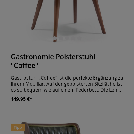
Durchschnittliche Bewertung von 0 von 5 Sternen
Gastronomie Polsterstuhl
"Coffee"
Gastrostuhl „Coffee“ ist die perfekte Ergänzung zu
Ihrem Mobiliar. Auf der gepolsterten Sitzfläche ist
es so bequem wie auf einem Federbett. Die Lehne
schmiegt sich weich an den Rücken Ihrer Gäste
149,95 €*
an. Bequemlichkeit und Sitzkomfort sind das A
und O. Doch auch die Stabilität und
Alltagstauglichkeit kommen hier nicht zu kurz. Es
gibt eine Vielzahl an Optionen, um den
passenden Stuhl für Ihr Lokal zu kreieren.
Tipp