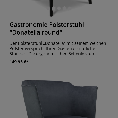
Durchschnittliche Bewertung von 0 von 5 Sternen
Gastronomie Polsterstuhl
"Donatella round"
Der Polsterstuhl „Donatella“ mit seinem weichen
Polster verspricht Ihren Gästen gemütliche
Stunden. Die ergonomischen Seitenleisten
verschmelzen mit der Rückenlehne und lassen
149,95 €*
noch genug Beinfreiheit. Das schlichte Design
und die runden Holzbeine wirken beruhigend und
fügen sich unauffällig in Ihr Raumkonzept ein. Aus
einer großen Auswahl an Optionen können Sie
Ihren individuellen Stuhl kreieren. Verpassen Sie
Ihrem Lokal den letzten Schliff.