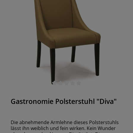
geschwungene Rückenlehne mit markanter
Chesterfield-Knopfheftung und die ergonomisch
geformte Sitzfläche aus. Vorteile auf einen Blick:
Massives Holzgestell: Stabilität und ein Hauch von
Retro-Design Ergonomische Form: Für
stundenlangen Sitzkomfort Designhighlight:
Knopfheftung & markante Armlehnen aus Holz
Vielseitig kombinierbar: Passt sich verschiedenen
Farbkonzepten perfekt an Robust für die
Gastronomie: Langlebig, pflegeleicht, hochwertig
verarbeitet Für welchen Stil geeignet? Ob
Industrial Chic, Urban Retro oder Vintage Lounge
– der Polsterstuhl „Craft“ ist die ideale Wahl für
stilbewusste Gastronomen, die Wert auf Qualität
und Charakter legen. Er setzt Akzente in Shisha
Durchschnittliche Bewertung von 0 von 5 Sternen
Bars, Bistros oder Boutique-Restaurants.
Gastronomie Polsterstuhl "Diva"
Die abnehmende Armlehne dieses Polsterstuhls
lässt ihn weiblich und fein wirken. Kein Wunder