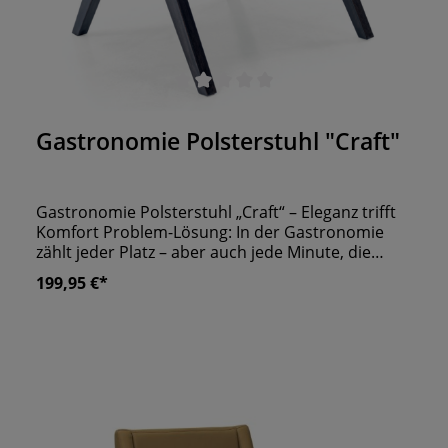
Durchschnittliche Bewertung von 0 von 5 Sternen
Gastronomie Polsterstuhl "Craft"
Gastronomie Polsterstuhl „Craft“ – Eleganz trifft
Komfort Problem-Lösung: In der Gastronomie
zählt jeder Platz – aber auch jede Minute, die
Gäste sitzen, soll komfortabel sein. Viele Stühle
199,95 €*
bieten entweder Stil oder Bequemlichkeit – der
Stuhl „Craft“ vereint beides. Ob im Café,
Restaurant oder Hotel: Dieser Stuhl sorgt für
durchdachtes Design, starke Wirkung und langen
Sitzkomfort. Zwei Varianten, ein Stil: „Craft“ ist in
zwei eleganten Ausführungen erhältlich – mit
edlem Stoffbezug oder klassisch in Kunstleder.
Beide Varianten zeichnen sich durch die