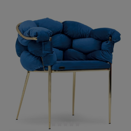
Leichtes, sich in die ovale Form der Rückenlehne
hineingleiten zu lassen. Eine großzügige Sitzfläche
sorgt für ausreichend Komfort und
Gemütlichkeit. Vielfältige Optionen ermöglichen
es Ihnen, den Stuhl an Ihr individuelles Konzept
anzupassen.
Durchschnittliche Bewertung von 0 von 5 Sternen