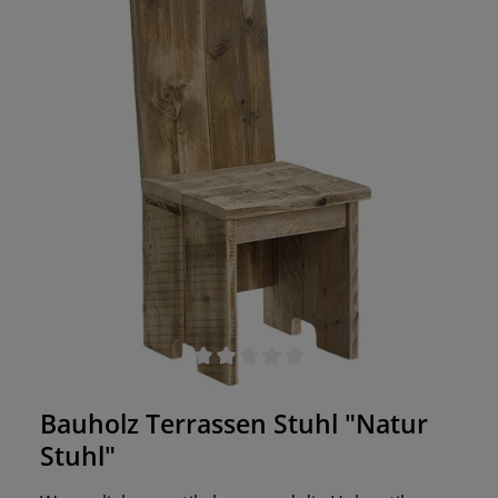
einen Stuhl, der gewürdigt wird. Holz anzufassen
hatte schon immer etwas Besonderes. Es strahlt
Wärme und Behaglichkeit aus. Bei der Bestellung
haben Sie die Wahl zwischen vier Beiztönen,
damit er auch garantiert zu dem Stil Ihres Lokals
passt. Jetzt ist die Zeit, in neue Gastromöbel zu
investieren! Made in Germany Jedes Möbelstück
ist ein Unikat Gefertigt aus massivem Bauholz, für
den Einsatz im In- und Outdoor Bereich UV- und
Wetterbeständig
Durchschnittliche Bewertung von 0 von 5 Sternen
Bauholz Terrassen Stuhl "Natur
Stuhl"