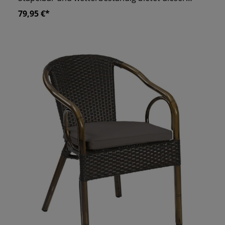
Stuhl nicht nur praktischen Nutzen, sondern auch
79,95 €*
ästhetischen Reiz. Die Sitzfläche aus flach
gewickeltem Kunststoffgeflecht sorgt für
Komfort, während das pulverbeschichtete
Aluminiumgestell für Stabilität steht. Mit den
Armlehnen wird dieser Stuhl zum perfekten Ort
für Ihre Gäste, um entspannte Stunden im Freien
zu genießen. Bis zu 6 Stühle stapelbar UV- und
Wetterbeständig