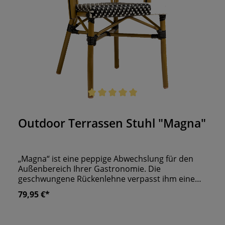
und man ihn bis zu sechs Stühle hoch stapeln
kann. Greifen Sie zu, solange der Vorrat reicht!
stapelbar UV- und Wetterbeständig
Durchschnittliche Bewertung von 5 von 5 Sternen
Outdoor Terrassen Stuhl "Magna"
„Magna“ ist eine peppige Abwechslung für den
Außenbereich Ihrer Gastronomie. Die
geschwungene Rückenlehne verpasst ihm eine
lebendige Optik und die dünnen Armlehnen
79,95 €*
geben ihm etwas Filigranes. Neben einer großen
Bewegungsfreiheit erwartet Ihre Gäste ein
bequemes Kunststoffgeflecht, in welches sie sich