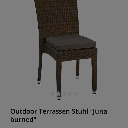
beständig, pflegeleicht und eignet sich durch
seine Stapelbarkeit ideal für den professionellen
Einsatz mit hohem Gästeaufkommen. Highlights:
Stilvoller Outdoorstuhl mit Geflecht in Honigoptik
UV- und wetterbeständig – ideal für die
Gastronomie Stapelbar – einfache und
platzsparende Lagerung Komfortabel geformte
Rückenlehne mit Armstützen Leicht & stabil dank
Aluminiumgestell
Durchschnittliche Bewertung von 0 von 5 Sternen
Outdoor Terrassen Stuhl "Juna
burned"