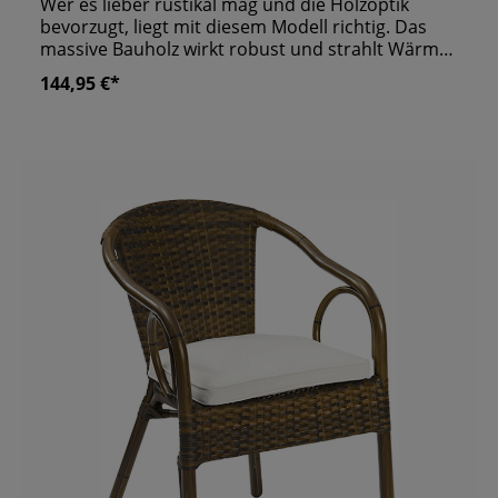
Wer es lieber rustikal mag und die Holzoptik
bevorzugt, liegt mit diesem Modell richtig. Das
massive Bauholz wirkt robust und strahlt Wärme
aus. Die qualitativ hochwertige Verarbeitung
144,95 €*
spricht für den Stuhl. Die hohe Rückenlehne und
die nicht vorhandenen Armlehnen unterstreichen
einen modernen Look. In einer natürlichen
Umgebung fühlt er sich am wohlsten. Also wie
gemacht für die Terrasse Ihrer Gastronomie, wo
die Gäste flanierende Passanten oder einen
atemberaubenden Ausblick beobachten können.
Zur Wahl stehen vier verschiedene Beiztöne,
damit Sie den bildschönen Stuhl auf Ihr restliches
Mobiliar abstimmen können. Optional liefern wir
ihn auch mit bequemen Sitzkissen. Dank UV- und
Wetterbeständigkeit sicher einsatzbereit für Ihren
Outdoor Bereich. Was könnte es Passenderes für
Ihr Lokal geben? Made in Germany Jedes
Möbelstück ist ein Unikat Gefertigt aus massivem
Bauholz, für den Einsatz im In- und Outdoor
Bereich UV- und Wetterbeständig