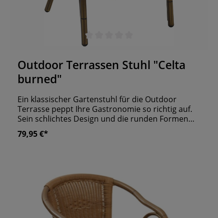
Durchschnittliche Bewertung von 0 von 5 Sternen
Outdoor Terrassen Stuhl "Celta
burned"
Ein klassischer Gartenstuhl für die Outdoor
Terrasse peppt Ihre Gastronomie so richtig auf.
Sein schlichtes Design und die runden Formen
fügen sich gut in jede Umgebung ein. Das
79,95 €*
Aluminiumgestell sorgt für Extrasicherheit. Dank
des strapazierfähigen Materials können Sie bis zu
sechs Stühle aufeinanderstapeln. Außerdem hält
er jedem Wetter stand und garantiert Ihnen
somit eine unglaubliche Langlebigkeit. Die braun
melierte Optik lässt ihn zudem hochwertig
aussehen. Mit einem Polster auf der Sitzfläche
wird der Terrassen Stuhl zu einem bequemen
Wohlfühlort. Laden Sie Ihre Gäste ins Paradies im