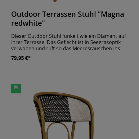
Durchschnittliche Bewertung von 0 von 5 Sternen
Outdoor Terrassen Stuhl "Magna
redwhite"
Dieser Outdoor Stuhl funkelt wie ein Diamant auf
Ihrer Terrasse. Das Geflecht ist in Seegrasoptik
verwoben und ruft so das Meeresrauschen ins
Ohr. Der Stuhl lädt ein, sich niederzulassen und
79,95 €*
einige ruhige Stunden zu genießen. Während Sie
Ihre Gäste mit dem tagesaktuellen Menü
verzaubern, verwöhnt der Stuhl mit purem
Sitzkomfort. Die filigranen Beine und Armlehnen
lassen auf einen schlichten, klassischen Stil
schließen. Die gerade Linienführung und die
geometrischen Formen charakterisieren das
minimalistische Design. Für das ultimative
Gastroerlebnis bestellen Sie den Stuhl mit dazu
passenden Kissen in beige, taupe oder rot. Dieser
Look integriert sich ideal in den Außenbereich
Ihres Restaurants, Cafés oder Hotels. Dazu
kommt noch, dass er UV- und wetterbeständig ist