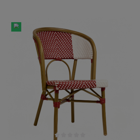
Verleihen Sie ihm unterschiedliche Charaktere,
indem Sie verschiedene Kissen kombinieren.
Entscheiden Sie sich beispielsweise für ein
feuriges Rot, ein lebhaftes Beige oder ein
intensives Taupe. Gepaart mit der
Wetterbeständigkeit und der Eigenschaft zum
Stapeln ist dieser Outdoor Stuhl perfekt für den
Außenbereich Ihrer Gastronomie. Zögern Sie
nicht! stapelbar UV- und Wetterbeständig