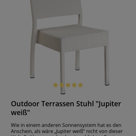
Dass er sich bis zu sechs Stühle hoch stapeln
lässt, macht ihn für Ihren Gastroalltag
unerlässlich. Aber davon nicht genug! Für die
Langlebigkeit haben wir gesorgt, indem wir ihn
UV- und wetterbeständig gemacht haben. Also
schlagen Sie zu! Bis zu 6 Stühle stapelbar UV- und
Wetterbeständig
Durchschnittliche Bewertung von 5 von 5 Sternen
Outdoor Terrassen Stuhl "Jupiter
weiß"
Wie in einem anderen Sonnensystem hat es den
Anschein, als wäre „Jupiter weiß“ nicht von dieser