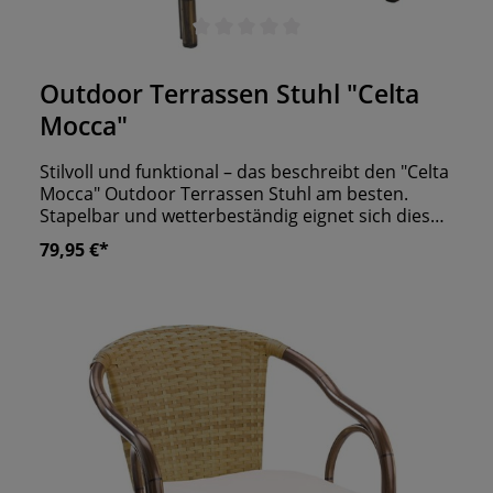
Durchschnittliche Bewertung von 0 von 5 Sternen
Outdoor Terrassen Stuhl "Celta
Mocca"
Stilvoll und funktional – das beschreibt den "Celta
Mocca" Outdoor Terrassen Stuhl am besten.
Stapelbar und wetterbeständig eignet sich dieser
Stuhl ideal für Gastronomieausstattungen und
79,95 €*
den Einsatz im Freien. Die Sitzfläche aus flach
gewickeltem Kunststoffgeflecht bietet nicht nur
Komfort, sondern verleiht dem Stuhl auch eine
moderne Ästhetik. Das pulverbeschichtete
Aluminiumgestell sorgt für Stabilität und
Langlebigkeit, während die Armlehnen ein
zusätzliches Maß an Bequemlichkeit bieten. Bis zu
6 Stühle stapelbar UV- und Wetterbeständig