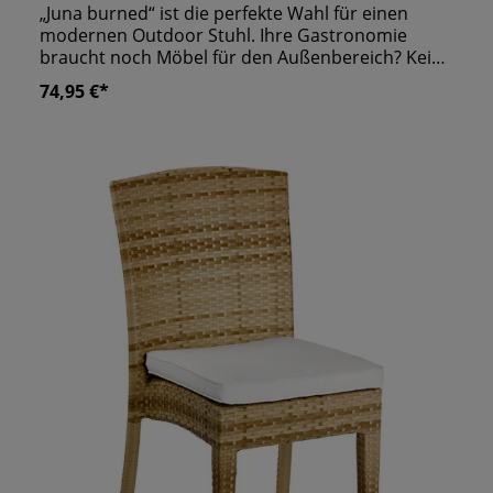
„Juna burned“ ist die perfekte Wahl für einen
modernen Outdoor Stuhl. Ihre Gastronomie
braucht noch Möbel für den Außenbereich? Kein
Problem! Dieser praktische Terrassen Stuhl lässt
74,95 €*
sich stapeln und ist UV- und wetterbeständig. In
der Farbe braun meliert strahlt er einen
natürlichen Look aus und überzeugt zudem mit
einem zwanglosen Charme. Nicht zuletzt ist
dieser Umstand den fehlenden Armlehnen zu
verdanken. Die breite Rückenlehne sorgt für ein
angenehmes Gefühl während des gesamten
Aufenthaltes. Ihre Gäste werden sich ohne
Probleme wohlfühlen und ihre Zeit genießen.
Lassen Sie sich von diesem besonderen Angebot
überzeugen. Bis zu 6 Stühle stapelbar UV- und
Wetterbeständig