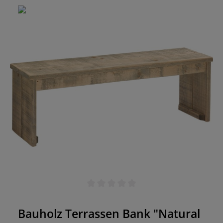
entspannte Stunden im Freien zu verbringen.
Ohne Rückenlehne präsentiert sich die Bank in
schlichter Eleganz, während das natürliche
Bauholz eine warme Atmosphäre schafft. Erleben
Sie Qualität und Authentizität mit der "Natural
120" Bauholz Terrassen Bank für eine gemütliche
Gastronomieeinrichtung. Made in Germany Jedes
Möbelstück ist ein Unikat Gefertigt aus massivem
Bauholz, für den Einsatz im In- und Outdoor
Bereich UV- und Wetterbeständig
Durchschnittliche Bewertung von 0 von 5 Sternen
Bauholz Terrassen Bank "Natural