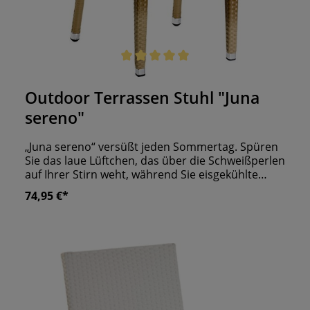
Durchschnittliche Bewertung von 5 von 5 Sternen
Outdoor Terrassen Stuhl "Juna
sereno"
„Juna sereno“ versüßt jeden Sommertag. Spüren
Sie das laue Lüftchen, das über die Schweißperlen
auf Ihrer Stirn weht, während Sie eisgekühlte
Getränke servieren? Der von oben bis unten in
74,95 €*
Kunststoffgeflecht eingedeckte Terrassen Stuhl
ist ein Hingucker in Ihrem Outdoor Bereich. Ganz
ohne einengende Armlehnen sind Ihre Gäste
nicht in ihrer Bewegungsfreiheit eingeschränkt.
Das Gefühl von Freiheit, Dankbarkeit und Glück
strömt dann durch ihre Adern. Das schlichte
Design lässt sich geschickt mit jeglichem anderen
Mobiliar kombinieren und geht nie aus der Mode.