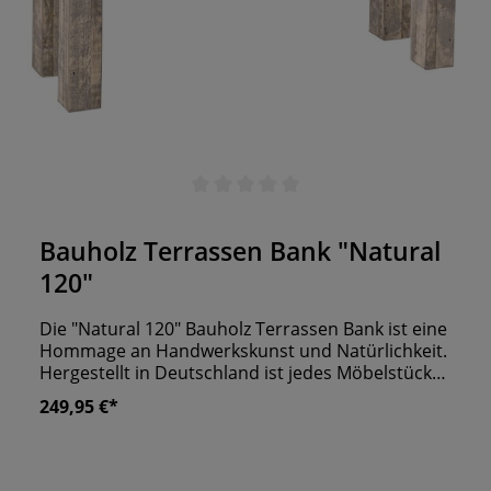
Durchschnittliche Bewertung von 0 von 5 Sternen
Bauholz Terrassen Bank "Natural
120"
Die "Natural 120" Bauholz Terrassen Bank ist eine
Hommage an Handwerkskunst und Natürlichkeit.
Hergestellt in Deutschland ist jedes Möbelstück
ein Unikat aus massivem Bauholz. Diese Bank
249,95 €*
eignet sich perfekt für den Einsatz im In- und
Outdoor Bereich Ihres Lokals. Dank
herausragender UV- und Wetterbeständigkeit ist
sie der ideale Platz für Ihre Gäste, um auch