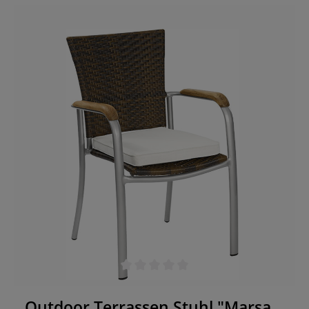
gemütlich zurücklehnen können. Braun meliert ist
der Look, der sich überall problemlos einfügt. Das
Praktische: Er ist stapelbar und UV- und
wetterbeständig. Also nichts wie los in den
Warenkorb! Stapelbar UV- und Wetterbeständig
Durchschnittliche Bewertung von 0 von 5 Sternen
Outdoor Terrassen Stuhl "Marsa