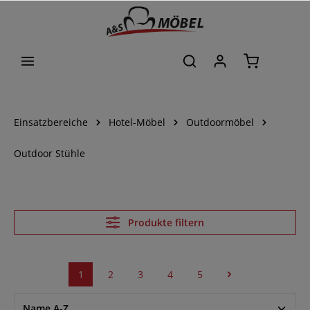
alt springen
Einsatzbereiche
Hotel-Möbel
Outdoormöbel
Outdoor Stühle
Produkte filtern
1
2
3
4
5