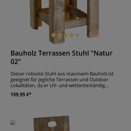
Durchschnittliche Bewertung von 4.5 von 5 Sternen
Bauholz Terrassen Stuhl "Natur
02"
Dieser robuste Stuhl aus massivem Bauholz ist
geeignet für jegliche Terrassen und Outdoor
Lokalitäten, da er UV- und wetterbeständig
behandelt wurde. Das Siegel „Made in Germany“
159,95 €*
steht für eine qualitativ hochwertige
Verarbeitung. Aufgrund der natürlichen
Materialien ist jedes Möbelstück ein Unikat. Auf
die großzügige Sitzfläche passt optional ein
gemütliches Kissen, auf dem sich Ihre Gäste
niederlassen können. Entscheiden Sie sich für